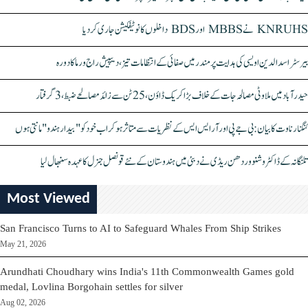
KNRUHS نے MBBS اور BDS داخلوں کا نوٹیفکیشن جاری کر دیا
بیرسٹر اسدالدین اویسی کی ہدایت پر مندر میں صفائی کے انتظامات تیز، دیپیش راج ورما کا دورہ
حیدرآباد میں ملاوٹی مصالحہ جات کے خلاف بڑا کریک ڈاؤن، 25 ٹن سے زائد مصالحے ضبط، 3 گرفتار
کنگنا رناوت کا بیان: بی جے پی اور آر ایس ایس کے نظریات سے متاثر ہو کر اب خود کو "بیدار ہندو" مانتی ہوں
تلنگانہ کے ڈاکٹر وشنو وردھن ریڈی نے دبئی میں ہندوستان کے نئے قونصل جنرل کا عہدہ سنبھال لیا
Most Viewed
San Francisco Turns to AI to Safeguard Whales From Ship Strikes
May 21, 2026
Arundhati Choudhary wins India's 11th Commonwealth Games gold
medal, Lovlina Borgohain settles for silver
Aug 02, 2026