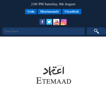
2:06 PM Saturday, 8th August
Urdu
Matrimonials
Classifieds