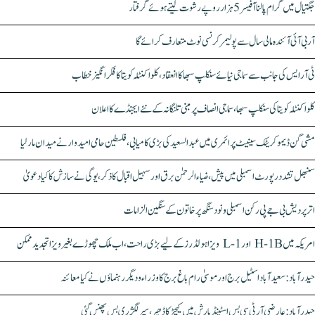
جگتیال میں گرام پالنا آفیسر 5 ہزار روپے رشوت لیتے ہوئے گرفتار
آر بی آئی آئندہ مالی سال سے پولیمر کرنسی نوٹ متعارف کرائے گا
ٹی آر ایس کی جانب سے سماجی نیائے سنکلپ سبھا کا انعقاد، کلواکنٹلہ کویتا کا فکر انگیز خطاب
کلواکنٹلہ کویتا کی سنکلپ سبھا، سماجی انصاف پر مبنی تلنگانہ کے نئے ایجنڈے کا اعلان
مشی گن ڈیموکریٹک سینیٹ پرائمری میں عبدالسعید کی بڑی کامیابی، فلسطین حامی امیدوار نے میدان مار لیا
سنبھل تشدد رپورٹ اسمبلی میں پیش، ضیاء الرحمٰن برق اور سہیل اقبال کا ذکر، یوگی نے سازش کا کیا دعویٰ
اتر پردیش بی جے پی رکن اسمبلی ونود سنگھ پر خاتون کے سنگین الزامات
امریکہ میں H-1B اور L-1 ویزا ہولڈرز کے لیے بڑی راحت، اب ملک چھوڑے بغیر ویزا تجدید ممکن
حیدرآباد: سعیدآباد اسٹیل برج اور موسیٰ رام باغ برج کا وزراء و دیگر رہنماؤں نے کیا معائنہ
حیدرآباد: عارضی آر ٹی سی بس اسٹینڈ بارش میں کیچڑ کا ڈھیر، سپر لگژری بس پھنس گئی