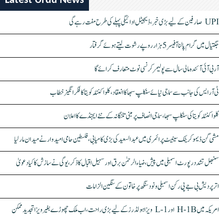
Latest Urdu News
UPI صارفین کے لیے بڑی خبر، ڈیجیٹل ادائیگی پہلے کی طرح مفت رہے گی
جگتیال میں گرام پالنا آفیسر 5 ہزار روپے رشوت لیتے ہوئے گرفتار
آر بی آئی آئندہ مالی سال سے پولیمر کرنسی نوٹ متعارف کرائے گا
ٹی آر ایس کی جانب سے سماجی نیائے سنکلپ سبھا کا انعقاد، کلواکنٹلہ کویتا کا فکر انگیز خطاب
کلواکنٹلہ کویتا کی سنکلپ سبھا، سماجی انصاف پر مبنی تلنگانہ کے نئے ایجنڈے کا اعلان
مشی گن ڈیموکریٹک سینیٹ پرائمری میں عبدالسعید کی بڑی کامیابی، فلسطین حامی امیدوار نے میدان مار لیا
سنبھل تشدد رپورٹ اسمبلی میں پیش، ضیاء الرحمٰن برق اور سہیل اقبال کا ذکر، یوگی نے سازش کا کیا دعویٰ
اتر پردیش بی جے پی رکن اسمبلی ونود سنگھ پر خاتون کے سنگین الزامات
امریکہ میں H-1B اور L-1 ویزا ہولڈرز کے لیے بڑی راحت، اب ملک چھوڑے بغیر ویزا تجدید ممکن