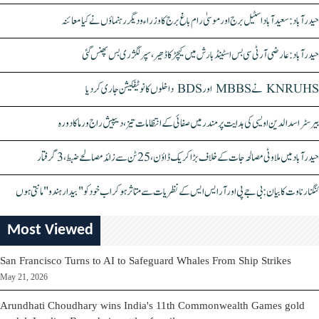
حیدرآباد: سعیدآباد اسٹیل برج اور موسیٰ رام باغ برج کا وزراء و دیگر رہنماؤں نے کیا معائنہ
حیدرآباد: عارضی آر ٹی سی بس اسٹینڈ بارش میں کیچڑ کا ڈھیر، سپر لگژری بس پھنس گئی
KNRUHS نے MBBS اور BDS داخلوں کا نوٹیفکیشن جاری کر دیا
بیرسٹر اسدالدین اویسی کی ہدایت پر مندر میں صفائی کے انتظامات تیز، دیپیش راج ورما کا دورہ
حیدرآباد میں ملاوٹی مصالحہ جات کے خلاف بڑا کریک ڈاؤن، 25 ٹن سے زائد مصالحے ضبط، 3 گرفتار
کنگنا رناوت کا بیان: بی جے پی اور آر ایس ایس کے نظریات سے متاثر ہو کر اب خود کو "بیدار ہندو" مانتی ہوں
Most Viewed
San Francisco Turns to AI to Safeguard Whales From Ship Strikes
May 21, 2026
Arundhati Choudhary wins India's 11th Commonwealth Games gold