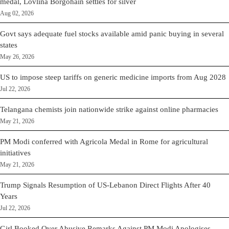
medal, Lovlina Borgohain settles for silver
Aug 02, 2026
Govt says adequate fuel stocks available amid panic buying in several
states
May 26, 2026
US to impose steep tariffs on generic medicine imports from Aug 2028
Jul 22, 2026
Telangana chemists join nationwide strike against online pharmacies
May 21, 2026
PM Modi conferred with Agricola Medal in Rome for agricultural
initiatives
May 21, 2026
Trump Signals Resumption of US-Lebanon Direct Flights After 40
Years
Jul 22, 2026
Girl Booked Over Abusive Remarks Against PM Modi Apologises