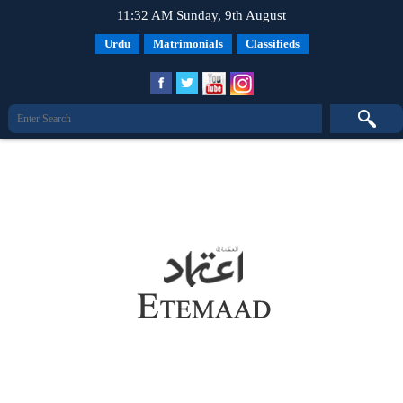
11:32 AM Sunday, 9th August
Urdu
Matrimonials
Classifieds