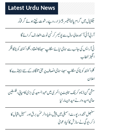
Latest Urdu News
جگتیال میں گرام پالنا آفیسر 5 ہزار روپے رشوت لیتے ہوئے گرفتار
آر بی آئی آئندہ مالی سال سے پولیمر کرنسی نوٹ متعارف کرائے گا
ٹی آر ایس کی جانب سے سماجی نیائے سنکلپ سبھا کا انعقاد، کلواکنٹلہ کویتا کا فکر
انگیز خطاب
کلواکنٹلہ کویتا کی سنکلپ سبھا، سماجی انصاف پر مبنی تلنگانہ کے نئے ایجنڈے کا
اعلان
مشی گن ڈیموکریٹک سینیٹ پرائمری میں عبدالسعید کی بڑی کامیابی، فلسطین
حامی امیدوار نے میدان مار لیا
سنبھل تشدد رپورٹ اسمبلی میں پیش، ضیاء الرحمٰن برق اور سہیل اقبال کا
ذکر، یوگی نے سازش کا کیا دعویٰ