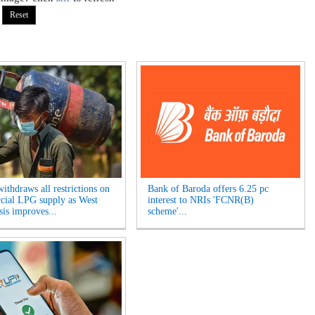
ithdraws all restrictions on
Bank of Baroda offers 6.25 pc
ial LPG supply as West
interest to NRIs 'FCNR(B)
sis improves...
scheme'...