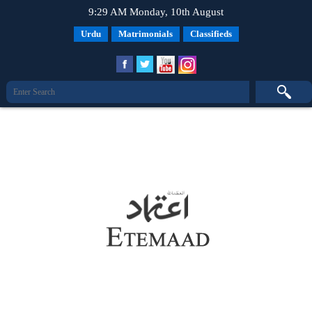
9:29 AM Monday, 10th August
Urdu
Matrimonials
Classifieds