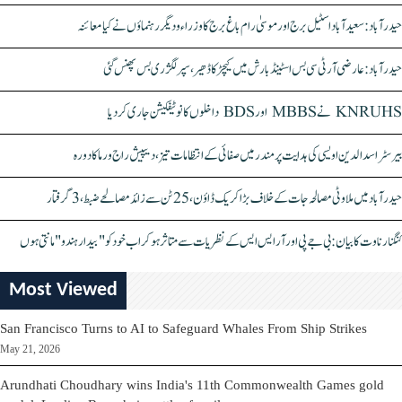
حیدرآباد: سعیدآباد اسٹیل برج اور موسیٰ رام باغ برج کا وزراء و دیگر رہنماؤں نے کیا معائنہ
حیدرآباد: عارضی آر ٹی سی بس اسٹینڈ بارش میں کیچڑ کا ڈھیر، سپر لگژری بس پھنس گئی
KNRUHS نے MBBS اور BDS داخلوں کا نوٹیفکیشن جاری کر دیا
بیرسٹر اسدالدین اویسی کی ہدایت پر مندر میں صفائی کے انتظامات تیز، دیپیش راج ورما کا دورہ
حیدرآباد میں ملاوٹی مصالحہ جات کے خلاف بڑا کریک ڈاؤن، 25 ٹن سے زائد مصالحے ضبط، 3 گرفتار
کنگنا رناوت کا بیان: بی جے پی اور آر ایس ایس کے نظریات سے متاثر ہو کر اب خود کو "بیدار ہندو" مانتی ہوں
Most Viewed
San Francisco Turns to AI to Safeguard Whales From Ship Strikes
May 21, 2026
Arundhati Choudhary wins India's 11th Commonwealth Games gold