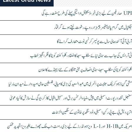
Latest Urdu News
UPI صارفین کے لیے بڑی خبر، ڈیجیٹل ادائیگی پہلے کی طرح مفت رہے گی
جگتیال میں گرام پالنا آفیسر 5 ہزار روپے رشوت لیتے ہوئے گرفتار
آر بی آئی آئندہ مالی سال سے پولیمر کرنسی نوٹ متعارف کرائے گا
ٹی آر ایس کی جانب سے سماجی نیائے سنکلپ سبھا کا انعقاد، کلواکنٹلہ کویتا کا فکر انگیز خطاب
کلواکنٹلہ کویتا کی سنکلپ سبھا، سماجی انصاف پر مبنی تلنگانہ کے نئے ایجنڈے کا اعلان
مشی گن ڈیموکریٹک سینیٹ پرائمری میں عبدالسعید کی بڑی کامیابی، فلسطین حامی امیدوار نے میدان مار لیا
سنبھل تشدد رپورٹ اسمبلی میں پیش، ضیاء الرحمٰن برق اور سہیل اقبال کا ذکر، یوگی نے سازش کا کیا دعویٰ
اتر پردیش بی جے پی رکن اسمبلی ونود سنگھ پر خاتون کے سنگین الزامات
امریکہ میں H-1B اور L-1 ویزا ہولڈرز کے لیے بڑی راحت، اب ملک چھوڑے بغیر ویزا تجدید ممکن