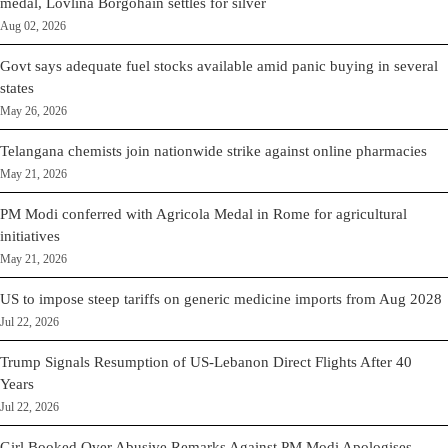
medal, Lovlina Borgohain settles for silver
Aug 02, 2026
Govt says adequate fuel stocks available amid panic buying in several
states
May 26, 2026
Telangana chemists join nationwide strike against online pharmacies
May 21, 2026
PM Modi conferred with Agricola Medal in Rome for agricultural
initiatives
May 21, 2026
US to impose steep tariffs on generic medicine imports from Aug 2028
Jul 22, 2026
Trump Signals Resumption of US-Lebanon Direct Flights After 40
Years
Jul 22, 2026
Girl Booked Over Abusive Remarks Against PM Modi Apologises