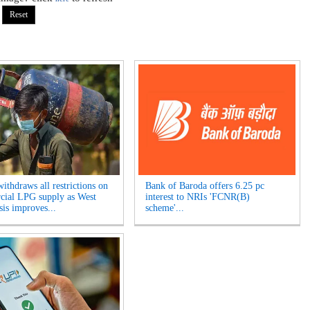
ithdraws all restrictions on
Bank of Baroda offers 6.25 pc
ial LPG supply as West
interest to NRIs 'FCNR(B)
sis improves...
scheme'...