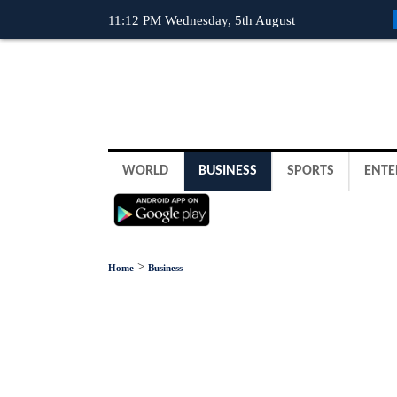
11:12 PM Wednesday, 5th August
WORLD
BUSINESS
SPORTS
ENTE
>
Home
Business