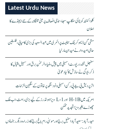
Latest Urdu News
کلواکنٹلہ کویتا کی سنکلپ سبھا، سماجی انصاف پر مبنی تلنگانہ کے نئے ایجنڈے کا
اعلان
مشی گن ڈیموکریٹک سینیٹ پرائمری میں عبدالسعید کی بڑی کامیابی، فلسطین
حامی امیدوار نے میدان مار لیا
سنبھل تشدد رپورٹ اسمبلی میں پیش، ضیاء الرحمٰن برق اور سہیل اقبال کا
ذکر، یوگی نے سازش کا کیا دعویٰ
اتر پردیش بی جے پی رکن اسمبلی ونود سنگھ پر خاتون کے سنگین الزامات
امریکہ میں H-1B اور L-1 ویزا ہولڈرز کے لیے بڑی راحت، اب ملک
چھوڑے بغیر ویزا تجدید ممکن
حیدرآباد: سعیدآباد اسٹیل برج اور موسیٰ رام باغ برج کا وزراء و دیگر رہنماؤں