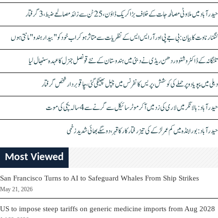
حیدرآباد میں ملاوٹی مصالحہ جات کے خلاف بڑا کریک ڈاؤن، 25 ٹن سے زائد مصالحے ضبط، 3 گرفتار
کنگنا رناوت کا بیان: بی جے پی اور آر ایس ایس کے نظریات سے متاثر ہو کر اب خود کو "بیدار ہندو" مانتی ہوں
تلنگانہ کے ڈاکٹر وشنو وردھن ریڈی نے دبئی میں ہندوستان کے نئے قونصل جنرل کا عہدہ سنبھال لیا
دہلی میں پپو یادو پر حملے کی کوشش، پریس کانفرنس میں چپل پھینکی گئی، چاقو بردار شخص گرفتار
حیدرآباد: بالا نگر میں لاری کی زد میں آکر موٹرسائیکل سے گرنے سے 4 سالہ بچی کی موت
حیدرآباد: بورابنڈہ میں کم عمر لڑکے کی تیز رفتار کار کا قہر، دو سگے بھائی شدید زخمی
Most Viewed
San Francisco Turns to AI to Safeguard Whales From Ship Strikes
May 21, 2026
US to impose steep tariffs on generic medicine imports from Aug 2028