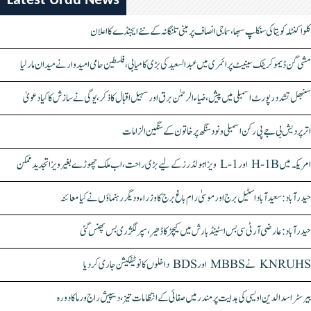
Latest Urdu News
کلواکنٹلہ کویتا کی سنکلپ سبھا، سماجی انصاف پر مبنی تلنگانہ کے نئے ایجنڈے کا اعلان
مشی گن ڈیموکریٹک سینیٹ پرائمری میں عبدالسعید کی بڑی کامیابی، فلسطین حامی امیدوار نے میدان مار لیا
سنبھل تشدد رپورٹ اسمبلی میں پیش، ضیاء الرحمٰن برق اور سہیل اقبال کا ذکر، یوگی نے سازش کا کیا دعویٰ
اتر پردیش بی جے پی رکن اسمبلی ونود سنگھ پر خاتون کے سنگین الزامات
امریکہ میں H-1B اور L-1 ویزا ہولڈرز کے لیے بڑی راحت، اب ملک چھوڑے بغیر ویزا تجدید ممکن
حیدرآباد: سعیدآباد اسٹیل برج اور موسیٰ رام باغ برج کا وزراء و دیگر رہنماؤں نے کیا معائنہ
حیدرآباد: عارضی آر ٹی سی بس اسٹینڈ بارش میں کیچڑ کا ڈھیر، سپر لگژری بس پھنس گئی
KNRUHS نے MBBS اور BDS داخلوں کا نوٹیفکیشن جاری کر دیا
بیرسٹر اسدالدین اویسی کی ہدایت پر مندر میں صفائی کے انتظامات تیز، دیپیش راج ورما کا دورہ