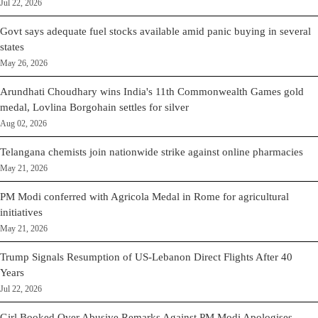
Jul 22, 2026
Govt says adequate fuel stocks available amid panic buying in several
states
May 26, 2026
Arundhati Choudhary wins India's 11th Commonwealth Games gold
medal, Lovlina Borgohain settles for silver
Aug 02, 2026
Telangana chemists join nationwide strike against online pharmacies
May 21, 2026
PM Modi conferred with Agricola Medal in Rome for agricultural
initiatives
May 21, 2026
Trump Signals Resumption of US-Lebanon Direct Flights After 40
Years
Jul 22, 2026
Girl Booked Over Abusive Remarks Against PM Modi Apologises