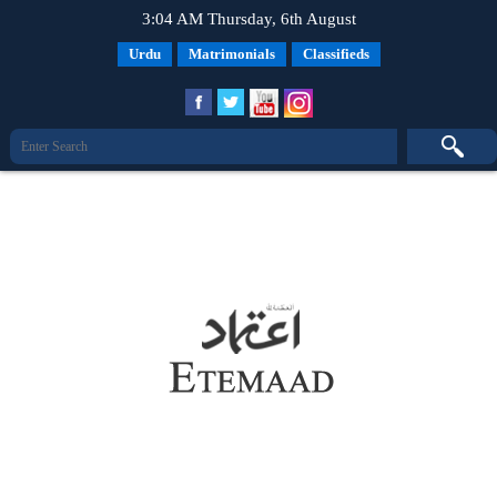
3:04 AM Thursday, 6th August
Urdu
Matrimonials
Classifieds