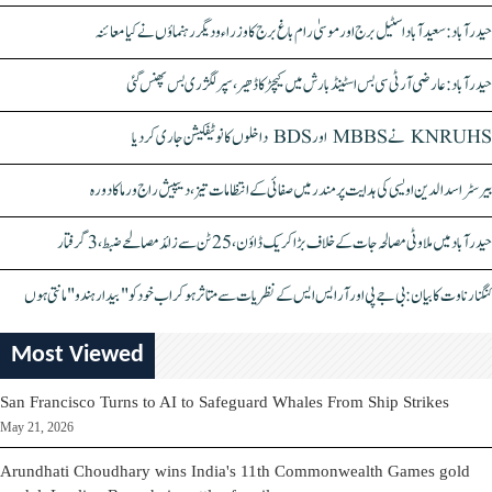
حیدرآباد: سعیدآباد اسٹیل برج اور موسیٰ رام باغ برج کا وزراء و دیگر رہنماؤں نے کیا معائنہ
حیدرآباد: عارضی آر ٹی سی بس اسٹینڈ بارش میں کیچڑ کا ڈھیر، سپر لگژری بس پھنس گئی
KNRUHS نے MBBS اور BDS داخلوں کا نوٹیفکیشن جاری کر دیا
بیرسٹر اسدالدین اویسی کی ہدایت پر مندر میں صفائی کے انتظامات تیز، دیپیش راج ورما کا دورہ
حیدرآباد میں ملاوٹی مصالحہ جات کے خلاف بڑا کریک ڈاؤن، 25 ٹن سے زائد مصالحے ضبط، 3 گرفتار
کنگنا رناوت کا بیان: بی جے پی اور آر ایس ایس کے نظریات سے متاثر ہو کر اب خود کو "بیدار ہندو" مانتی ہوں
Most Viewed
San Francisco Turns to AI to Safeguard Whales From Ship Strikes
May 21, 2026
Arundhati Choudhary wins India's 11th Commonwealth Games gold