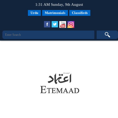
1:31 AM Sunday, 9th August
Urdu
Matrimonials
Classifieds