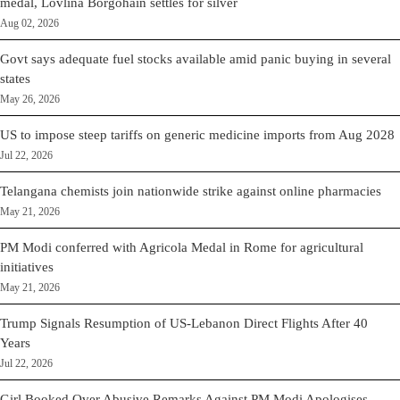
medal, Lovlina Borgohain settles for silver
Aug 02, 2026
Govt says adequate fuel stocks available amid panic buying in several
states
May 26, 2026
US to impose steep tariffs on generic medicine imports from Aug 2028
Jul 22, 2026
Telangana chemists join nationwide strike against online pharmacies
May 21, 2026
PM Modi conferred with Agricola Medal in Rome for agricultural
initiatives
May 21, 2026
Trump Signals Resumption of US-Lebanon Direct Flights After 40
Years
Jul 22, 2026
Girl Booked Over Abusive Remarks Against PM Modi Apologises