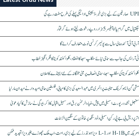
Latest Urdu News
UPI صارفین کے لیے بڑی خبر، ڈیجیٹل ادائیگی پہلے کی طرح مفت رہے گی
جگتیال میں گرام پالنا آفیسر 5 ہزار روپے رشوت لیتے ہوئے گرفتار
آر بی آئی آئندہ مالی سال سے پولیمر کرنسی نوٹ متعارف کرائے گا
ٹی آر ایس کی جانب سے سماجی نیائے سنکلپ سبھا کا انعقاد، کلواکنٹلہ کویتا کا فکر انگیز خطاب
کلواکنٹلہ کویتا کی سنکلپ سبھا، سماجی انصاف پر مبنی تلنگانہ کے نئے ایجنڈے کا اعلان
مشی گن ڈیموکریٹک سینیٹ پرائمری میں عبدالسعید کی بڑی کامیابی، فلسطین حامی امیدوار نے میدان مار لیا
سنبھل تشدد رپورٹ اسمبلی میں پیش، ضیاء الرحمٰن برق اور سہیل اقبال کا ذکر، یوگی نے سازش کا کیا دعویٰ
اتر پردیش بی جے پی رکن اسمبلی ونود سنگھ پر خاتون کے سنگین الزامات
امریکہ میں H-1B اور L-1 ویزا ہولڈرز کے لیے بڑی راحت، اب ملک چھوڑے بغیر ویزا تجدید ممکن