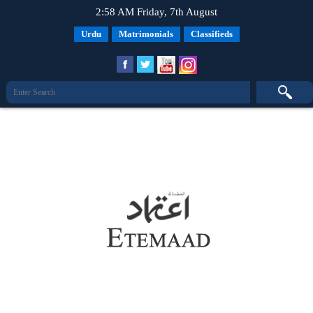
2:58 AM Friday, 7th August
Urdu
Matrimonials
Classifieds