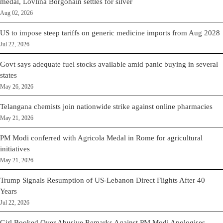
medal, Lovlina Borgohain settles for silver
Aug 02, 2026
US to impose steep tariffs on generic medicine imports from Aug 2028
Jul 22, 2026
Govt says adequate fuel stocks available amid panic buying in several
states
May 26, 2026
Telangana chemists join nationwide strike against online pharmacies
May 21, 2026
PM Modi conferred with Agricola Medal in Rome for agricultural
initiatives
May 21, 2026
Trump Signals Resumption of US-Lebanon Direct Flights After 40
Years
Jul 22, 2026
Girl Booked Over Abusive Remarks Against PM Modi Apologises