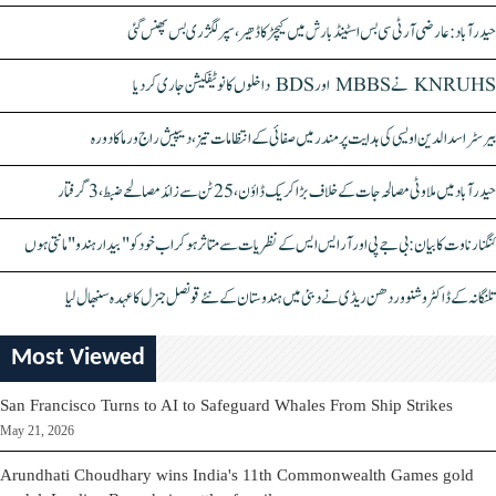
حیدرآباد: عارضی آر ٹی سی بس اسٹینڈ بارش میں کیچڑ کا ڈھیر، سپر لگژری بس پھنس گئی
KNRUHS نے MBBS اور BDS داخلوں کا نوٹیفکیشن جاری کر دیا
بیرسٹر اسدالدین اویسی کی ہدایت پر مندر میں صفائی کے انتظامات تیز، دیپیش راج ورما کا دورہ
حیدرآباد میں ملاوٹی مصالحہ جات کے خلاف بڑا کریک ڈاؤن، 25 ٹن سے زائد مصالحے ضبط، 3 گرفتار
کنگنا رناوت کا بیان: بی جے پی اور آر ایس ایس کے نظریات سے متاثر ہو کر اب خود کو "بیدار ہندو" مانتی ہوں
تلنگانہ کے ڈاکٹر وشنو وردھن ریڈی نے دبئی میں ہندوستان کے نئے قونصل جنرل کا عہدہ سنبھال لیا
Most Viewed
San Francisco Turns to AI to Safeguard Whales From Ship Strikes
May 21, 2026
Arundhati Choudhary wins India's 11th Commonwealth Games gold