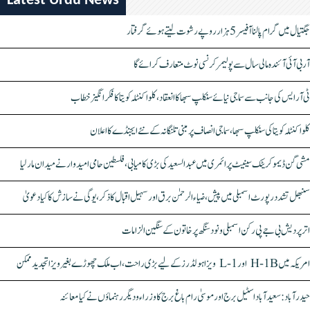
Latest Urdu News
جگتیال میں گرام پالنا آفیسر 5 ہزار روپے رشوت لیتے ہوئے گرفتار
آر بی آئی آئندہ مالی سال سے پولیمر کرنسی نوٹ متعارف کرائے گا
ٹی آر ایس کی جانب سے سماجی نیائے سنکلپ سبھا کا انعقاد، کلواکنٹلہ کویتا کا فکر انگیز خطاب
کلواکنٹلہ کویتا کی سنکلپ سبھا، سماجی انصاف پر مبنی تلنگانہ کے نئے ایجنڈے کا اعلان
مشی گن ڈیموکریٹک سینیٹ پرائمری میں عبدالسعید کی بڑی کامیابی، فلسطین حامی امیدوار نے میدان مار لیا
سنبھل تشدد رپورٹ اسمبلی میں پیش، ضیاء الرحمٰن برق اور سہیل اقبال کا ذکر، یوگی نے سازش کا کیا دعویٰ
اتر پردیش بی جے پی رکن اسمبلی ونود سنگھ پر خاتون کے سنگین الزامات
امریکہ میں H-1B اور L-1 ویزا ہولڈرز کے لیے بڑی راحت، اب ملک چھوڑے بغیر ویزا تجدید ممکن
حیدرآباد: سعیدآباد اسٹیل برج اور موسیٰ رام باغ برج کا وزراء و دیگر رہنماؤں نے کیا معائنہ