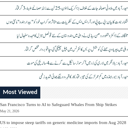
حیدرآباد میں ملاوٹی مصالحہ جات کے خلاف بڑا کریک ڈاؤن، 25 ٹن سے زائد مصالحے ضبط، 3 گرفتار
کنگنا رناوت کا بیان: بی جے پی اور آر ایس ایس کے نظریات سے متاثر ہو کر اب خود کو "بیدار ہندو" مانتی ہوں
تلنگانہ کے ڈاکٹر وشنو وردھن ریڈی نے دبئی میں ہندوستان کے نئے قونصل جنرل کا عہدہ سنبھال لیا
دہلی میں پپو یادو پر حملے کی کوشش، پریس کانفرنس میں چپل پھینکی گئی، چاقو بردار شخص گرفتار
حیدرآباد: بالا نگر میں لاری کی زد میں آکر موٹرسائیکل سے گرنے سے 4 سالہ بچی کی موت
حیدرآباد: بورابنڈہ میں کم عمر لڑکے کی تیز رفتار کار کا قہر، دو سگے بھائی شدید زخمی
Most Viewed
San Francisco Turns to AI to Safeguard Whales From Ship Strikes
May 21, 2026
US to impose steep tariffs on generic medicine imports from Aug 2028