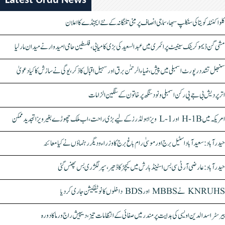
Latest Urdu News
کلواکنٹلہ کویتا کی سنکلپ سبھا، سماجی انصاف پر مبنی تلنگانہ کے نئے ایجنڈے کا اعلان
مشی گن ڈیموکریٹک سینیٹ پرائمری میں عبدالسعید کی بڑی کامیابی، فلسطین حامی امیدوار نے میدان مار لیا
سنبھل تشدد رپورٹ اسمبلی میں پیش، ضیاء الرحمٰن برق اور سہیل اقبال کا ذکر، یوگی نے سازش کا کیا دعویٰ
اتر پردیش بی جے پی رکن اسمبلی ونود سنگھ پر خاتون کے سنگین الزامات
امریکہ میں H-1B اور L-1 ویزا ہولڈرز کے لیے بڑی راحت، اب ملک چھوڑے بغیر ویزا تجدید ممکن
حیدرآباد: سعیدآباد اسٹیل برج اور موسیٰ رام باغ برج کا وزراء و دیگر رہنماؤں نے کیا معائنہ
حیدرآباد: عارضی آر ٹی سی بس اسٹینڈ بارش میں کیچڑ کا ڈھیر، سپر لگژری بس پھنس گئی
KNRUHS نے MBBS اور BDS داخلوں کا نوٹیفکیشن جاری کر دیا
بیرسٹر اسدالدین اویسی کی ہدایت پر مندر میں صفائی کے انتظامات تیز، دیپیش راج ورما کا دورہ