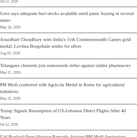
Jul 22, 2026
Govt says adequate fuel stocks available amid panic buying in several
states
May 26, 2026
Arundhati Choudhary wins India's 11th Commonwealth Games gold
medal, Lovlina Borgohain settles for silver
Aug 02, 2026
Telangana chemists join nationwide strike against online pharmacies
May 21, 2026
PM Modi conferred with Agricola Medal in Rome for agricultural
initiatives
May 21, 2026
Trump Signals Resumption of US-Lebanon Direct Flights After 40
Years
Jul 22, 2026
Girl Booked Over Abusive Remarks Against PM Modi Apologises