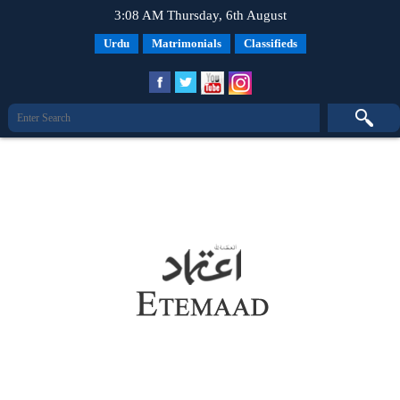
3:08 AM Thursday, 6th August
Urdu
Matrimonials
Classifieds