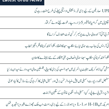
Latest Urdu News
UPI صارفین کے لیے بڑی خبر، ڈیجیٹل ادائیگی پہلے کی طرح مفت رہے گی
جگتیال میں گرام پالنا آفیسر 5 ہزار روپے رشوت لیتے ہوئے گرفتار
آر بی آئی آئندہ مالی سال سے پولیمر کرنسی نوٹ متعارف کرائے گا
ٹی آر ایس کی جانب سے سماجی نیائے سنکلپ سبھا کا انعقاد، کلواکنٹلہ کویتا کا فکر انگیز خطاب
کلواکنٹلہ کویتا کی سنکلپ سبھا، سماجی انصاف پر مبنی تلنگانہ کے نئے ایجنڈے کا اعلان
مشی گن ڈیموکریٹک سینیٹ پرائمری میں عبدالسعید کی بڑی کامیابی، فلسطین حامی امیدوار نے میدان مار لیا
سنبھل تشدد رپورٹ اسمبلی میں پیش، ضیاء الرحمٰن برق اور سہیل اقبال کا ذکر، یوگی نے سازش کا کیا دعویٰ
اتر پردیش بی جے پی رکن اسمبلی ونود سنگھ پر خاتون کے سنگین الزامات
امریکہ میں H-1B اور L-1 ویزا ہولڈرز کے لیے بڑی راحت، اب ملک چھوڑے بغیر ویزا تجدید ممکن