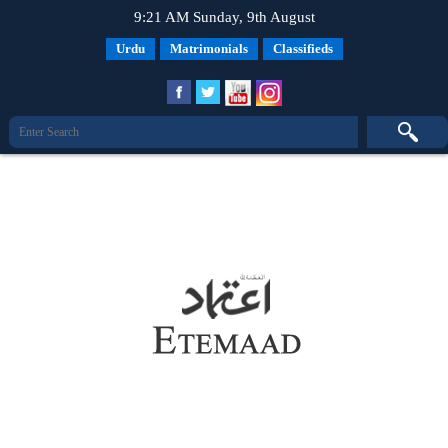
9:21 AM Sunday, 9th August
Urdu
Matrimonials
Classifieds