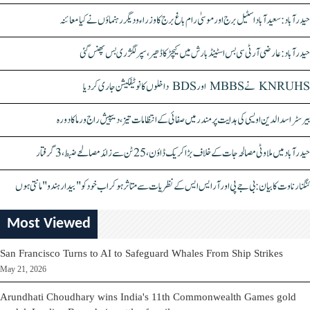
حیدرآباد: سعیدآباد اسٹیل برج اور موسیٰ رام باغ برج کا وزراء و دیگر رہنماؤں نے کیا معائنہ
حیدرآباد: عارضی آر ٹی سی بس اسٹینڈ بارش میں کیچڑ کا ڈھیر، سپر لگژری بس پھنس گئی
KNRUHS نے MBBS اور BDS داخلوں کا نوٹیفکیشن جاری کر دیا
بیرسٹر اسدالدین اویسی کی ہدایت پر مندر میں صفائی کے انتظامات تیز، دیپیش راج ورما کا دورہ
حیدرآباد میں ملاوٹی مصالحہ جات کے خلاف بڑا کریک ڈاؤن، 25 ٹن سے زائد مصالحے ضبط، 3 گرفتار
کنگنا رناوت کا بیان: بی جے پی اور آر ایس ایس کے نظریات سے متاثر ہو کر اب خود کو "بیدار ہندو" مانتی ہوں
Most Viewed
San Francisco Turns to AI to Safeguard Whales From Ship Strikes
May 21, 2026
Arundhati Choudhary wins India's 11th Commonwealth Games gold