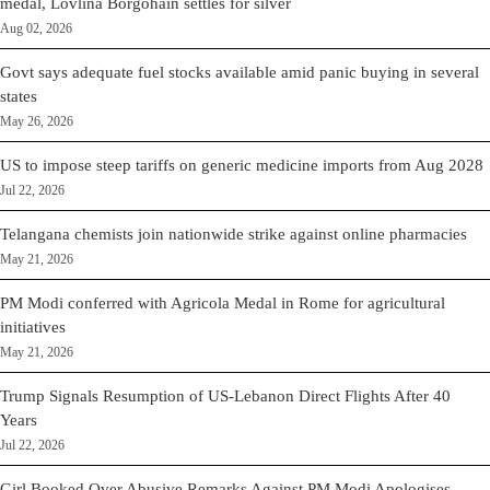
medal, Lovlina Borgohain settles for silver
Aug 02, 2026
Govt says adequate fuel stocks available amid panic buying in several
states
May 26, 2026
US to impose steep tariffs on generic medicine imports from Aug 2028
Jul 22, 2026
Telangana chemists join nationwide strike against online pharmacies
May 21, 2026
PM Modi conferred with Agricola Medal in Rome for agricultural
initiatives
May 21, 2026
Trump Signals Resumption of US-Lebanon Direct Flights After 40
Years
Jul 22, 2026
Girl Booked Over Abusive Remarks Against PM Modi Apologises