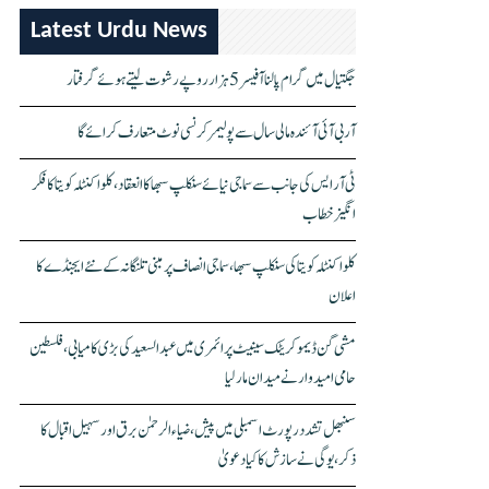
Latest Urdu News
جگتیال میں گرام پالنا آفیسر 5 ہزار روپے رشوت لیتے ہوئے گرفتار
آر بی آئی آئندہ مالی سال سے پولیمر کرنسی نوٹ متعارف کرائے گا
ٹی آر ایس کی جانب سے سماجی نیائے سنکلپ سبھا کا انعقاد، کلواکنٹلہ کویتا کا فکر
انگیز خطاب
کلواکنٹلہ کویتا کی سنکلپ سبھا، سماجی انصاف پر مبنی تلنگانہ کے نئے ایجنڈے کا
اعلان
مشی گن ڈیموکریٹک سینیٹ پرائمری میں عبدالسعید کی بڑی کامیابی، فلسطین
حامی امیدوار نے میدان مار لیا
سنبھل تشدد رپورٹ اسمبلی میں پیش، ضیاء الرحمٰن برق اور سہیل اقبال کا
ذکر، یوگی نے سازش کا کیا دعویٰ