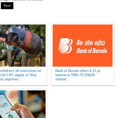
ithdraws all restrictions on
Bank of Baroda offers 6.25 pc
ial LPG supply as West
interest to NRIs 'FCNR(B)
sis improves...
scheme'...