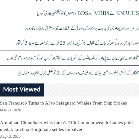
KNRUHS نے MBBS اور BDS داخلوں کا نوٹیفکیشن جاری کر دیا
بیرسٹر اسدالدین اویسی کی ہدایت پر مندر میں صفائی کے انتظامات تیز، دیپیش راج ورما کا دورہ
حیدرآباد میں ملاوٹی مصالحہ جات کے خلاف بڑا کریک ڈاؤن، 25 ٹن سے زائد مصالحے ضبط، 3 گرفتار
کنگنا رناوت کا بیان: بی جے پی اور آر ایس ایس کے نظریات سے متاثر ہو کر اب خود کو "بیدار ہندو" مانتی ہوں
تلنگانہ کے ڈاکٹر وشنو وردھن ریڈی نے دبئی میں ہندوستان کے نئے قونصل جنرل کا عہدہ سنبھال لیا
Most Viewed
San Francisco Turns to AI to Safeguard Whales From Ship Strikes
May 21, 2026
Arundhati Choudhary wins India's 11th Commonwealth Games gold
medal, Lovlina Borgohain settles for silver
Aug 02, 2026