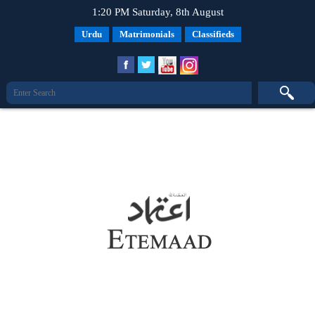
1:20 PM Saturday, 8th August
Urdu
Matrimonials
Classifieds