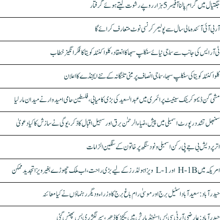
جگتیال میں گرام پالنا آفیسر 5 ہزار روپے رشوت لیتے ہوئے گرفتار
آر بی آئی آئندہ مالی سال سے پولیمر کرنسی نوٹ متعارف کرائے گا
ٹی آر ایس کی جانب سے سماجی نیائے سنکلپ سبھا کا انعقاد، کلواکنٹلہ کویتا کا فکر انگیز خطاب
کلواکنٹلہ کویتا کی سنکلپ سبھا، سماجی انصاف پر مبنی تلنگانہ کے نئے ایجنڈے کا اعلان
مشی گن ڈیموکریٹک سینیٹ پرائمری میں عبدالسعید کی بڑی کامیابی، فلسطین حامی امیدوار نے میدان مار لیا
سنبھل تشدد رپورٹ اسمبلی میں پیش، ضیاء الرحمٰن برق اور سہیل اقبال کا ذکر، یوگی نے سازش کا کیا دعویٰ
اتر پردیش بی جے پی رکن اسمبلی ونود سنگھ پر خاتون کے سنگین الزامات
امریکہ میں H-1B اور L-1 ویزا ہولڈرز کے لیے بڑی راحت، اب ملک چھوڑے بغیر ویزا تجدید ممکن
حیدرآباد: سعیدآباد اسٹیل برج اور موسیٰ رام باغ برج کا وزراء و دیگر رہنماؤں نے کیا معائنہ
حیدرآباد: عارضی آر ٹی سی بس اسٹینڈ بارش میں کیچڑ کا ڈھیر، سپر لگژری بس پھنس گئی