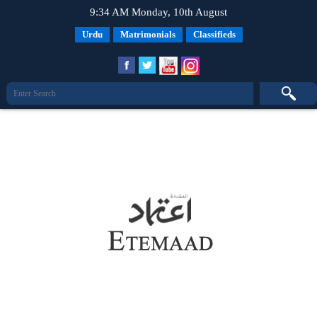
9:34 AM Monday, 10th August
Urdu
Matrimonials
Classifieds