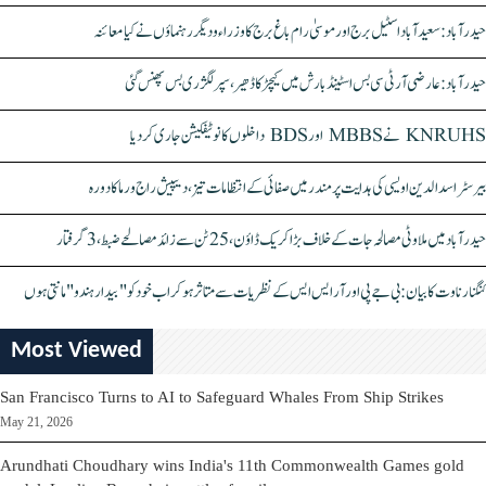
حیدرآباد: سعیدآباد اسٹیل برج اور موسیٰ رام باغ برج کا وزراء و دیگر رہنماؤں نے کیا معائنہ
حیدرآباد: عارضی آر ٹی سی بس اسٹینڈ بارش میں کیچڑ کا ڈھیر، سپر لگژری بس پھنس گئی
KNRUHS نے MBBS اور BDS داخلوں کا نوٹیفکیشن جاری کر دیا
بیرسٹر اسدالدین اویسی کی ہدایت پر مندر میں صفائی کے انتظامات تیز، دیپیش راج ورما کا دورہ
حیدرآباد میں ملاوٹی مصالحہ جات کے خلاف بڑا کریک ڈاؤن، 25 ٹن سے زائد مصالحے ضبط، 3 گرفتار
کنگنا رناوت کا بیان: بی جے پی اور آر ایس ایس کے نظریات سے متاثر ہو کر اب خود کو "بیدار ہندو" مانتی ہوں
Most Viewed
San Francisco Turns to AI to Safeguard Whales From Ship Strikes
May 21, 2026
Arundhati Choudhary wins India's 11th Commonwealth Games gold