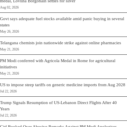
medal, Lovlina Borgohain settles for silver
Aug 02, 2026
Govt says adequate fuel stocks available amid panic buying in several
states
May 26, 2026
Telangana chemists join nationwide strike against online pharmacies
May 21, 2026
PM Modi conferred with Agricola Medal in Rome for agricultural
initiatives
May 21, 2026
US to impose steep tariffs on generic medicine imports from Aug 2028
Jul 22, 2026
Trump Signals Resumption of US-Lebanon Direct Flights After 40
Years
Jul 22, 2026
Girl Booked Over Abusive Remarks Against PM Modi Apologises