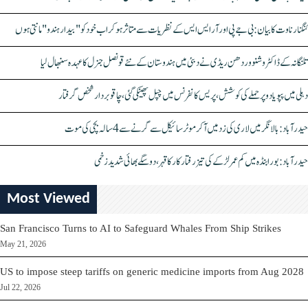
کنگنا رناوت کا بیان: بی جے پی اور آر ایس ایس کے نظریات سے متاثر ہو کر اب خود کو "بیدار ہندو" مانتی ہوں
تلنگانہ کے ڈاکٹر وشنو وردھن ریڈی نے دبئی میں ہندوستان کے نئے قونصل جنرل کا عہدہ سنبھال لیا
دہلی میں پپو یادو پر حملے کی کوشش، پریس کانفرنس میں چپل پھینکی گئی، چاقو بردار شخص گرفتار
حیدرآباد: بالا نگر میں لاری کی زد میں آکر موٹرسائیکل سے گرنے سے 4 سالہ بچی کی موت
حیدرآباد: بورابنڈہ میں کم عمر لڑکے کی تیز رفتار کار کا قہر، دو سگے بھائی شدید زخمی
Most Viewed
San Francisco Turns to AI to Safeguard Whales From Ship Strikes
May 21, 2026
US to impose steep tariffs on generic medicine imports from Aug 2028
Jul 22, 2026