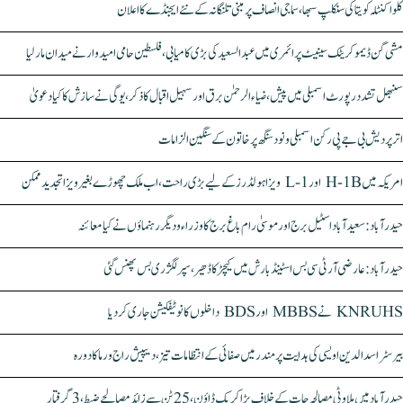
کلواکنٹلہ کویتا کی سنکلپ سبھا، سماجی انصاف پر مبنی تلنگانہ کے نئے ایجنڈے کا اعلان
مشی گن ڈیموکریٹک سینیٹ پرائمری میں عبدالسعید کی بڑی کامیابی، فلسطین حامی امیدوار نے میدان مار لیا
سنبھل تشدد رپورٹ اسمبلی میں پیش، ضیاء الرحمٰن برق اور سہیل اقبال کا ذکر، یوگی نے سازش کا کیا دعویٰ
اتر پردیش بی جے پی رکن اسمبلی ونود سنگھ پر خاتون کے سنگین الزامات
امریکہ میں H-1B اور L-1 ویزا ہولڈرز کے لیے بڑی راحت، اب ملک چھوڑے بغیر ویزا تجدید ممکن
حیدرآباد: سعیدآباد اسٹیل برج اور موسیٰ رام باغ برج کا وزراء و دیگر رہنماؤں نے کیا معائنہ
حیدرآباد: عارضی آر ٹی سی بس اسٹینڈ بارش میں کیچڑ کا ڈھیر، سپر لگژری بس پھنس گئی
KNRUHS نے MBBS اور BDS داخلوں کا نوٹیفکیشن جاری کر دیا
بیرسٹر اسدالدین اویسی کی ہدایت پر مندر میں صفائی کے انتظامات تیز، دیپیش راج ورما کا دورہ
حیدرآباد میں ملاوٹی مصالحہ جات کے خلاف بڑا کریک ڈاؤن، 25 ٹن سے زائد مصالحے ضبط، 3 گرفتار