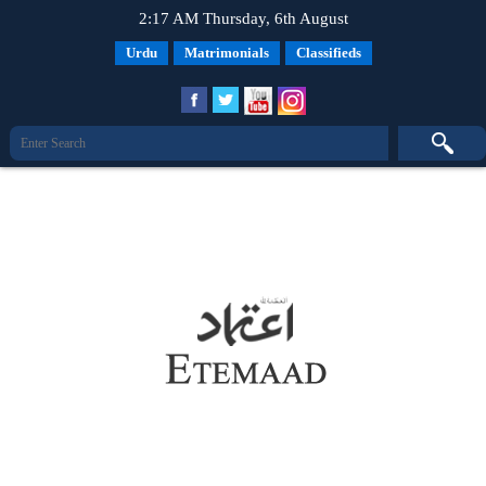
2:17 AM Thursday, 6th August
Urdu
Matrimonials
Classifieds