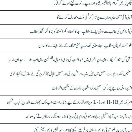
جگتیال میں گرام پالنا آفیسر 5 ہزار روپے رشوت لیتے ہوئے گرفتار
آر بی آئی آئندہ مالی سال سے پولیمر کرنسی نوٹ متعارف کرائے گا
ٹی آر ایس کی جانب سے سماجی نیائے سنکلپ سبھا کا انعقاد، کلواکنٹلہ کویتا کا فکر انگیز خطاب
کلواکنٹلہ کویتا کی سنکلپ سبھا، سماجی انصاف پر مبنی تلنگانہ کے نئے ایجنڈے کا اعلان
مشی گن ڈیموکریٹک سینیٹ پرائمری میں عبدالسعید کی بڑی کامیابی، فلسطین حامی امیدوار نے میدان مار لیا
سنبھل تشدد رپورٹ اسمبلی میں پیش، ضیاء الرحمٰن برق اور سہیل اقبال کا ذکر، یوگی نے سازش کا کیا دعویٰ
اتر پردیش بی جے پی رکن اسمبلی ونود سنگھ پر خاتون کے سنگین الزامات
امریکہ میں H-1B اور L-1 ویزا ہولڈرز کے لیے بڑی راحت، اب ملک چھوڑے بغیر ویزا تجدید ممکن
حیدرآباد: سعیدآباد اسٹیل برج اور موسیٰ رام باغ برج کا وزراء و دیگر رہنماؤں نے کیا معائنہ
حیدرآباد: عارضی آر ٹی سی بس اسٹینڈ بارش میں کیچڑ کا ڈھیر، سپر لگژری بس پھنس گئی