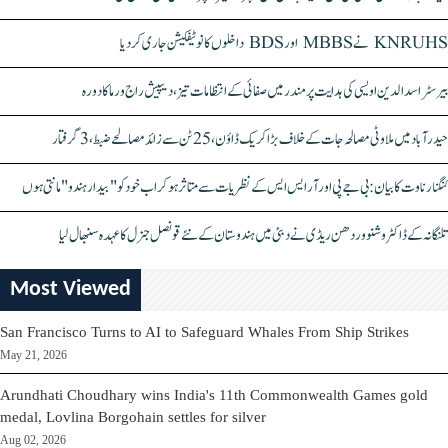
KNRUHS نے MBBS اور BDS داخلوں کا نوٹیفکیشن جاری کر دیا
بیرسٹر اسدالدین اویسی کی ہدایت پر مندر میں صفائی کے انتظامات تیز، دیپیش راج ورما کا دورہ
حیدرآباد میں ملاوٹی مصالحہ جات کے خلاف بڑا کریک ڈاؤن، 25 ٹن سے زائد مصالحے ضبط، 3 گرفتار
کنگنا رناوت کا بیان: بی جے پی اور آر ایس ایس کے نظریات سے متاثر ہو کر اب خود کو "بیدار ہندو" مانتی ہوں
تلنگانہ کے ڈاکٹر وشنو وردھن ریڈی نے دبئی میں ہندوستان کے نئے قونصل جنرل کا عہدہ سنبھال لیا
Most Viewed
San Francisco Turns to AI to Safeguard Whales From Ship Strikes
May 21, 2026
Arundhati Choudhary wins India's 11th Commonwealth Games gold
medal, Lovlina Borgohain settles for silver
Aug 02, 2026