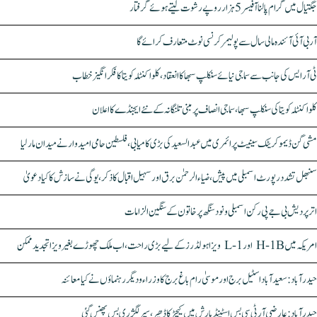
جگتیال میں گرام پالنا آفیسر 5 ہزار روپے رشوت لیتے ہوئے گرفتار
آر بی آئی آئندہ مالی سال سے پولیمر کرنسی نوٹ متعارف کرائے گا
ٹی آر ایس کی جانب سے سماجی نیائے سنکلپ سبھا کا انعقاد، کلواکنٹلہ کویتا کا فکر انگیز خطاب
کلواکنٹلہ کویتا کی سنکلپ سبھا، سماجی انصاف پر مبنی تلنگانہ کے نئے ایجنڈے کا اعلان
مشی گن ڈیموکریٹک سینیٹ پرائمری میں عبدالسعید کی بڑی کامیابی، فلسطین حامی امیدوار نے میدان مار لیا
سنبھل تشدد رپورٹ اسمبلی میں پیش، ضیاء الرحمٰن برق اور سہیل اقبال کا ذکر، یوگی نے سازش کا کیا دعویٰ
اتر پردیش بی جے پی رکن اسمبلی ونود سنگھ پر خاتون کے سنگین الزامات
امریکہ میں H-1B اور L-1 ویزا ہولڈرز کے لیے بڑی راحت، اب ملک چھوڑے بغیر ویزا تجدید ممکن
حیدرآباد: سعیدآباد اسٹیل برج اور موسیٰ رام باغ برج کا وزراء و دیگر رہنماؤں نے کیا معائنہ
حیدرآباد: عارضی آر ٹی سی بس اسٹینڈ بارش میں کیچڑ کا ڈھیر، سپر لگژری بس پھنس گئی