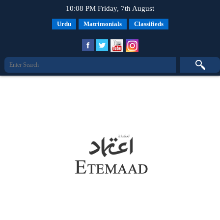
10:08 PM Friday, 7th August
Urdu
Matrimonials
Classifieds