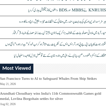
KNRUHS نے MBBS اور BDS داخلوں کا نوٹیفکیشن جاری کر دیا
بیرسٹر اسدالدین اویسی کی ہدایت پر مندر میں صفائی کے انتظامات تیز، دیپیش راج ورما کا دورہ
حیدرآباد میں ملاوٹی مصالحہ جات کے خلاف بڑا کریک ڈاؤن، 25 ٹن سے زائد مصالحے ضبط، 3 گرفتار
کنگنا رناوت کا بیان: بی جے پی اور آر ایس ایس کے نظریات سے متاثر ہو کر اب خود کو "بیدار ہندو" مانتی ہوں
تلنگانہ کے ڈاکٹر وشنو وردھن ریڈی نے دبئی میں ہندوستان کے نئے قونصل جنرل کا عہدہ سنبھال لیا
Most Viewed
San Francisco Turns to AI to Safeguard Whales From Ship Strikes
May 21, 2026
Arundhati Choudhary wins India's 11th Commonwealth Games gold
medal, Lovlina Borgohain settles for silver
Aug 02, 2026