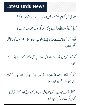
Latest Urdu News
جگتیال میں گرام پالنا آفیسر 5 ہزار روپے رشوت لیتے ہوئے گرفتار
آر بی آئی آئندہ مالی سال سے پولیمر کرنسی نوٹ متعارف کرائے گا
ٹی آر ایس کی جانب سے سماجی نیائے سنکلپ سبھا کا انعقاد، کلواکنٹلہ کویتا کا فکر
انگیز خطاب
کلواکنٹلہ کویتا کی سنکلپ سبھا، سماجی انصاف پر مبنی تلنگانہ کے نئے ایجنڈے کا
اعلان
مشی گن ڈیموکریٹک سینیٹ پرائمری میں عبدالسعید کی بڑی کامیابی، فلسطین
حامی امیدوار نے میدان مار لیا
سنبھل تشدد رپورٹ اسمبلی میں پیش، ضیاء الرحمٰن برق اور سہیل اقبال کا
ذکر، یوگی نے سازش کا کیا دعویٰ