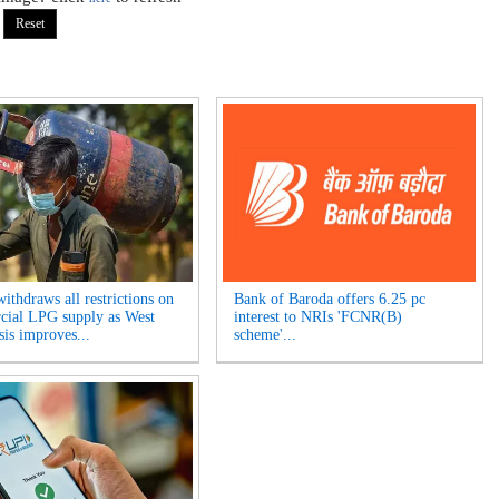
ithdraws all restrictions on
Bank of Baroda offers 6.25 pc
ial LPG supply as West
interest to NRIs 'FCNR(B)
sis improves...
scheme'...