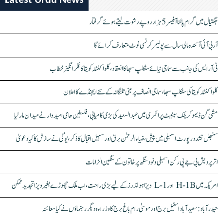
Latest Urdu News
جگتیال میں گرام پالنا آفیسر 5 ہزار روپے رشوت لیتے ہوئے گرفتار
آر بی آئی آئندہ مالی سال سے پولیمر کرنسی نوٹ متعارف کرائے گا
ٹی آر ایس کی جانب سے سماجی نیائے سنکلپ سبھا کا انعقاد، کلواکنٹلہ کویتا کا فکر انگیز خطاب
کلواکنٹلہ کویتا کی سنکلپ سبھا، سماجی انصاف پر مبنی تلنگانہ کے نئے ایجنڈے کا اعلان
مشی گن ڈیموکریٹک سینیٹ پرائمری میں عبدالسعید کی بڑی کامیابی، فلسطین حامی امیدوار نے میدان مار لیا
سنبھل تشدد رپورٹ اسمبلی میں پیش، ضیاء الرحمٰن برق اور سہیل اقبال کا ذکر، یوگی نے سازش کا کیا دعویٰ
اتر پردیش بی جے پی رکن اسمبلی ونود سنگھ پر خاتون کے سنگین الزامات
امریکہ میں H-1B اور L-1 ویزا ہولڈرز کے لیے بڑی راحت، اب ملک چھوڑے بغیر ویزا تجدید ممکن
حیدرآباد: سعیدآباد اسٹیل برج اور موسیٰ رام باغ برج کا وزراء و دیگر رہنماؤں نے کیا معائنہ