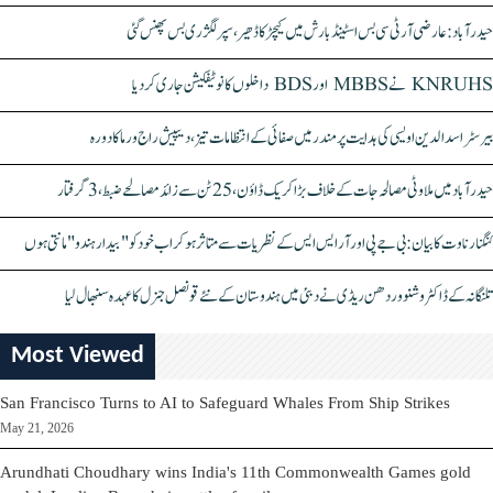
حیدرآباد: عارضی آر ٹی سی بس اسٹینڈ بارش میں کیچڑ کا ڈھیر، سپر لگژری بس پھنس گئی
KNRUHS نے MBBS اور BDS داخلوں کا نوٹیفکیشن جاری کر دیا
بیرسٹر اسدالدین اویسی کی ہدایت پر مندر میں صفائی کے انتظامات تیز، دیپیش راج ورما کا دورہ
حیدرآباد میں ملاوٹی مصالحہ جات کے خلاف بڑا کریک ڈاؤن، 25 ٹن سے زائد مصالحے ضبط، 3 گرفتار
کنگنا رناوت کا بیان: بی جے پی اور آر ایس ایس کے نظریات سے متاثر ہو کر اب خود کو "بیدار ہندو" مانتی ہوں
تلنگانہ کے ڈاکٹر وشنو وردھن ریڈی نے دبئی میں ہندوستان کے نئے قونصل جنرل کا عہدہ سنبھال لیا
Most Viewed
San Francisco Turns to AI to Safeguard Whales From Ship Strikes
May 21, 2026
Arundhati Choudhary wins India's 11th Commonwealth Games gold