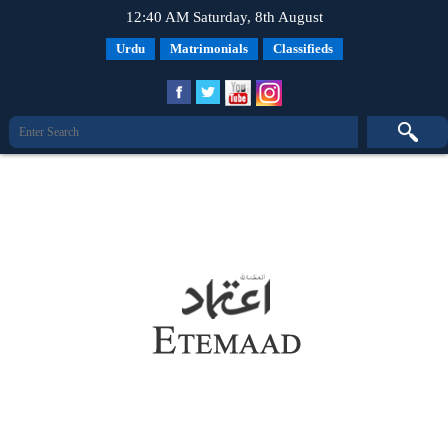
12:40 AM Saturday, 8th August
Urdu
Matrimonials
Classifieds