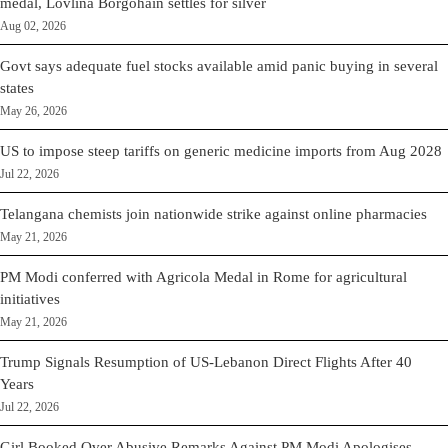
medal, Lovlina Borgohain settles for silver
Aug 02, 2026
Govt says adequate fuel stocks available amid panic buying in several
states
May 26, 2026
US to impose steep tariffs on generic medicine imports from Aug 2028
Jul 22, 2026
Telangana chemists join nationwide strike against online pharmacies
May 21, 2026
PM Modi conferred with Agricola Medal in Rome for agricultural
initiatives
May 21, 2026
Trump Signals Resumption of US-Lebanon Direct Flights After 40
Years
Jul 22, 2026
Girl Booked Over Abusive Remarks Against PM Modi Apologises