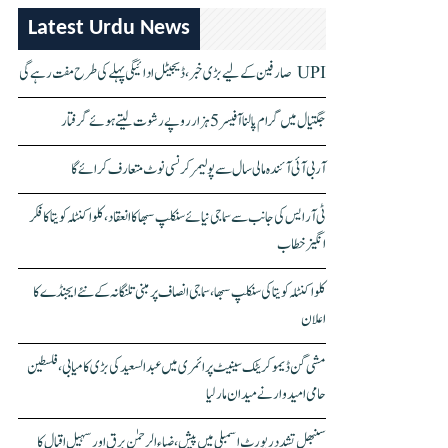
Latest Urdu News
UPI صارفین کے لیے بڑی خبر، ڈیجیٹل ادائیگی پہلے کی طرح مفت رہے گی
جگتیال میں گرام پالنا آفیسر 5 ہزار روپے رشوت لیتے ہوئے گرفتار
آر بی آئی آئندہ مالی سال سے پولیمر کرنسی نوٹ متعارف کرائے گا
ٹی آر ایس کی جانب سے سماجی نیائے سنکلپ سبھا کا انعقاد، کلواکنٹلہ کویتا کا فکر
انگیز خطاب
کلواکنٹلہ کویتا کی سنکلپ سبھا، سماجی انصاف پر مبنی تلنگانہ کے نئے ایجنڈے کا
اعلان
مشی گن ڈیموکریٹک سینیٹ پرائمری میں عبدالسعید کی بڑی کامیابی، فلسطین
حامی امیدوار نے میدان مار لیا
سنبھل تشدد رپورٹ اسمبلی میں پیش، ضیاء الرحمٰن برق اور سہیل اقبال کا