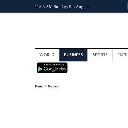
11:03 AM Sunday, 9th August
WORLD
BUSINESS
SPORTS
ENTE
>
Home
Business