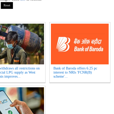
ithdraws all restrictions on
Bank of Baroda offers 6.25 pc
ial LPG supply as West
interest to NRIs 'FCNR(B)
sis improves...
scheme'...