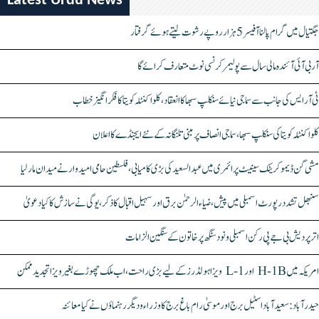
Latest Urdu News
جگتیال میں گرام پالنا آفیسر 5 ہزار روپے رشوت لیتے ہوئے گرفتار
آر بی آئی آئندہ مالی سال سے پولیمر کرنسی نوٹ متعارف کرائے گا
ٹی آر ایس کی جانب سے سماجی نیائے سنکلپ سبھا کا انعقاد، کلواکنٹلہ کویتا کا فکر انگیز خطاب
کلواکنٹلہ کویتا کی سنکلپ سبھا، سماجی انصاف پر مبنی تلنگانہ کے نئے ایجنڈے کا اعلان
مشی گن ڈیموکریٹک سینیٹ پرائمری میں عبدالسعید کی بڑی کامیابی، فلسطین حامی امیدوار نے میدان مار لیا
سنبھل تشدد رپورٹ اسمبلی میں پیش، ضیاء الرحمٰن برق اور سہیل اقبال کا ذکر، یوگی نے سازش کا کیا دعویٰ
اتر پردیش بی جے پی رکن اسمبلی ونود سنگھ پر خاتون کے سنگین الزامات
امریکہ میں H-1B اور L-1 ویزا ہولڈرز کے لیے بڑی راحت، اب ملک چھوڑے بغیر ویزا تجدید ممکن
حیدرآباد: سعیدآباد اسٹیل برج اور موسیٰ رام باغ برج کا وزراء و دیگر رہنماؤں نے کیا معائنہ