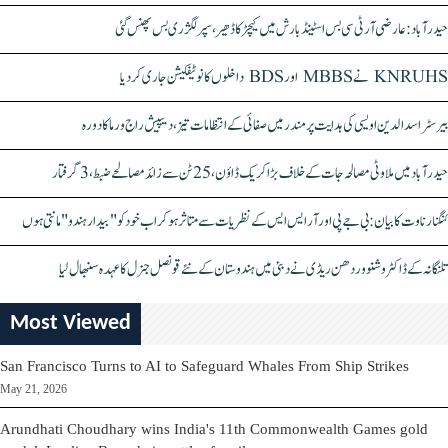
حیدرآباد: عارضی آر ٹی سی بس اسٹینڈ بارش میں کیچڑ کا ڈھیر، سپر لگژری بس پھنس گئی
KNRUHS نے MBBS اور BDS داخلوں کا نوٹیفکیشن جاری کر دیا
بیرسٹر اسدالدین اویسی کی ہدایت پر مندر میں صفائی کے انتظامات تیز، دیپیش راج ورما کا دورہ
حیدرآباد میں ملاوٹی مصالحہ جات کے خلاف بڑا کریک ڈاؤن، 25 ٹن سے زائد مصالحے ضبط، 3 گرفتار
کنگنا رناوت کا بیان: بی جے پی اور آر ایس ایس کے نظریات سے متاثر ہو کر اب خود کو "بیدار ہندو" مانتی ہوں
تلنگانہ کے ڈاکٹر وشنو وردھن ریڈی نے دبئی میں ہندوستان کے نئے قونصل جنرل کا عہدہ سنبھال لیا
Most Viewed
San Francisco Turns to AI to Safeguard Whales From Ship Strikes
May 21, 2026
Arundhati Choudhary wins India's 11th Commonwealth Games gold