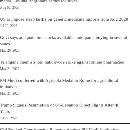
medal, Lovlina Borgohain settles for silver
Aug 02, 2026
US to impose steep tariffs on generic medicine imports from Aug 2028
Jul 22, 2026
Govt says adequate fuel stocks available amid panic buying in several
states
May 26, 2026
Telangana chemists join nationwide strike against online pharmacies
May 21, 2026
PM Modi conferred with Agricola Medal in Rome for agricultural
initiatives
May 21, 2026
Trump Signals Resumption of US-Lebanon Direct Flights After 40
Years
Jul 22, 2026
Girl Booked Over Abusive Remarks Against PM Modi Apologises