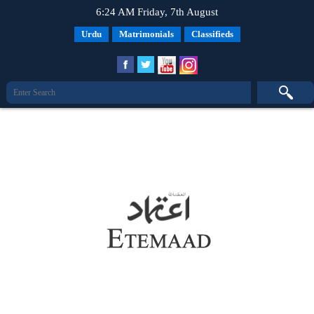
6:24 AM Friday, 7th August
Urdu
Matrimonials
Classifieds