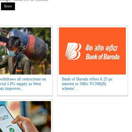
ithdraws all restrictions on
Bank of Baroda offers 6.25 pc
ial LPG supply as West
interest to NRIs 'FCNR(B)
sis improves...
scheme'...