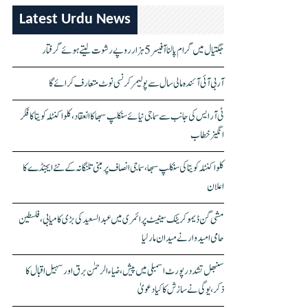
Latest Urdu News
جگتیال میں گرام پالنا آفیسر 5 ہزار روپے رشوت لیتے ہوئے گرفتار
آر بی آئی آئندہ مالی سال سے پولیمر کرنسی نوٹ متعارف کرائے گا
ٹی آر ایس کی جانب سے سماجی نیائے سنکلپ سبھا کا انعقاد، کلواکنٹلہ کویتا کا فکر
انگیز خطاب
کلواکنٹلہ کویتا کی سنکلپ سبھا، سماجی انصاف پر مبنی تلنگانہ کے نئے ایجنڈے کا
اعلان
مشی گن ڈیموکریٹک سینیٹ پرائمری میں عبدالسعید کی بڑی کامیابی، فلسطین
حامی امیدوار نے میدان مار لیا
سنبھل تشدد رپورٹ اسمبلی میں پیش، ضیاء الرحمٰن برق اور سہیل اقبال کا
ذکر، یوگی نے سازش کا کیا دعویٰ