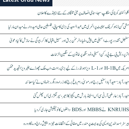
Latest Urdu News
کلواکنٹلہ کویتا کی سنکلپ سبھا، سماجی انصاف پر مبنی تلنگانہ کے نئے ایجنڈے کا اعلان
مشی گن ڈیموکریٹک سینیٹ پرائمری میں عبدالسعید کی بڑی کامیابی، فلسطین حامی امیدوار نے میدان مار لیا
سنبھل تشدد رپورٹ اسمبلی میں پیش، ضیاء الرحمٰن برق اور سہیل اقبال کا ذکر، یوگی نے سازش کا کیا دعویٰ
اتر پردیش بی جے پی رکن اسمبلی ونود سنگھ پر خاتون کے سنگین الزامات
امریکہ میں H-1B اور L-1 ویزا ہولڈرز کے لیے بڑی راحت، اب ملک چھوڑے بغیر ویزا تجدید ممکن
حیدرآباد: سعیدآباد اسٹیل برج اور موسیٰ رام باغ برج کا وزراء و دیگر رہنماؤں نے کیا معائنہ
حیدرآباد: عارضی آر ٹی سی بس اسٹینڈ بارش میں کیچڑ کا ڈھیر، سپر لگژری بس پھنس گئی
KNRUHS نے MBBS اور BDS داخلوں کا نوٹیفکیشن جاری کر دیا
بیرسٹر اسدالدین اویسی کی ہدایت پر مندر میں صفائی کے انتظامات تیز، دیپیش راج ورما کا دورہ