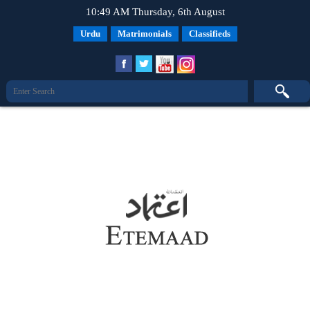
10:49 AM Thursday, 6th August
Urdu
Matrimonials
Classifieds