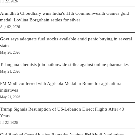
Jul 22, 2026
Arundhati Choudhary wins India's 11th Commonwealth Games gold
medal, Lovlina Borgohain settles for silver
Aug 02, 2026
Govt says adequate fuel stocks available amid panic buying in several
states
May 26, 2026
Telangana chemists join nationwide strike against online pharmacies
May 21, 2026
PM Modi conferred with Agricola Medal in Rome for agricultural
initiatives
May 21, 2026
Trump Signals Resumption of US-Lebanon Direct Flights After 40
Years
Jul 22, 2026
Girl Booked Over Abusive Remarks Against PM Modi Apologises