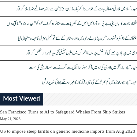
حیدرآباد میں ملاوٹی مصالحہ جات کے خلاف بڑا کریک ڈاؤن، 25 ٹن سے زائد مصالحے ضبط، 3 گرفتار
کنگنا رناوت کا بیان: بی جے پی اور آر ایس ایس کے نظریات سے متاثر ہو کر اب خود کو "بیدار ہندو" مانتی ہوں
تلنگانہ کے ڈاکٹر وشنو وردھن ریڈی نے دبئی میں ہندوستان کے نئے قونصل جنرل کا عہدہ سنبھال لیا
دہلی میں پپو یادو پر حملے کی کوشش، پریس کانفرنس میں چپل پھینکی گئی، چاقو بردار شخص گرفتار
حیدرآباد: بالا نگر میں لاری کی زد میں آکر موٹرسائیکل سے گرنے سے 4 سالہ بچی کی موت
حیدرآباد: بورابنڈہ میں کم عمر لڑکے کی تیز رفتار کار کا قہر، دو سگے بھائی شدید زخمی
Most Viewed
San Francisco Turns to AI to Safeguard Whales From Ship Strikes
May 21, 2026
US to impose steep tariffs on generic medicine imports from Aug 2028