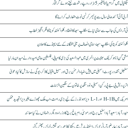
جگتیال میں گرام پالنا آفیسر 5 ہزار روپے رشوت لیتے ہوئے گرفتار
آر بی آئی آئندہ مالی سال سے پولیمر کرنسی نوٹ متعارف کرائے گا
ٹی آر ایس کی جانب سے سماجی نیائے سنکلپ سبھا کا انعقاد، کلواکنٹلہ کویتا کا فکر انگیز خطاب
کلواکنٹلہ کویتا کی سنکلپ سبھا، سماجی انصاف پر مبنی تلنگانہ کے نئے ایجنڈے کا اعلان
مشی گن ڈیموکریٹک سینیٹ پرائمری میں عبدالسعید کی بڑی کامیابی، فلسطین حامی امیدوار نے میدان مار لیا
سنبھل تشدد رپورٹ اسمبلی میں پیش، ضیاء الرحمٰن برق اور سہیل اقبال کا ذکر، یوگی نے سازش کا کیا دعویٰ
اتر پردیش بی جے پی رکن اسمبلی ونود سنگھ پر خاتون کے سنگین الزامات
امریکہ میں H-1B اور L-1 ویزا ہولڈرز کے لیے بڑی راحت، اب ملک چھوڑے بغیر ویزا تجدید ممکن
حیدرآباد: سعیدآباد اسٹیل برج اور موسیٰ رام باغ برج کا وزراء و دیگر رہنماؤں نے کیا معائنہ
حیدرآباد: عارضی آر ٹی سی بس اسٹینڈ بارش میں کیچڑ کا ڈھیر، سپر لگژری بس پھنس گئی