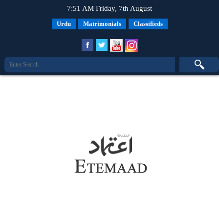
7:51 AM Friday, 7th August
Urdu
Matrimonials
Classifieds