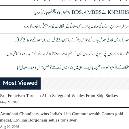
KNRUHS نے MBBS اور BDS داخلوں کا نوٹیفکیشن جاری کر دیا
بیرسٹر اسدالدین اویسی کی ہدایت پر مندر میں صفائی کے انتظامات تیز، دیپیش راج ورما کا دورہ
حیدرآباد میں ملاوٹی مصالحہ جات کے خلاف بڑا کریک ڈاؤن، 25 ٹن سے زائد مصالحے ضبط، 3 گرفتار
کنگنا رناوت کا بیان: بی جے پی اور آر ایس ایس کے نظریات سے متاثر ہو کر اب خود کو "بیدار ہندو" مانتی ہوں
تلنگانہ کے ڈاکٹر وشنو وردھن ریڈی نے دبئی میں ہندوستان کے نئے قونصل جنرل کا عہدہ سنبھال لیا
Most Viewed
San Francisco Turns to AI to Safeguard Whales From Ship Strikes
May 21, 2026
Arundhati Choudhary wins India's 11th Commonwealth Games gold
medal, Lovlina Borgohain settles for silver
Aug 02, 2026