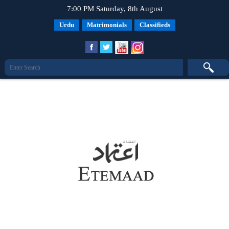
7:00 PM Saturday, 8th August
Urdu
Matrimonials
Classifieds