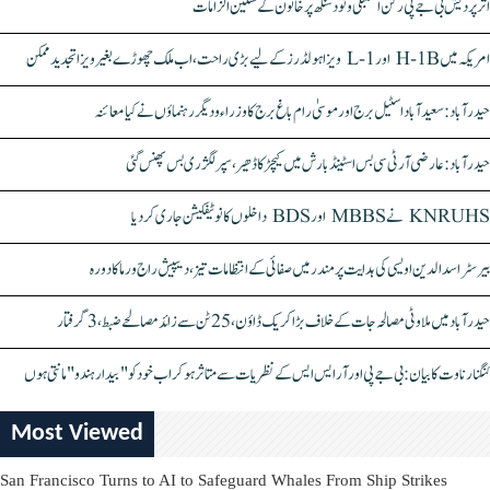
اتر پردیش بی جے پی رکن اسمبلی ونود سنگھ پر خاتون کے سنگین الزامات
امریکہ میں H-1B اور L-1 ویزا ہولڈرز کے لیے بڑی راحت، اب ملک چھوڑے بغیر ویزا تجدید ممکن
حیدرآباد: سعیدآباد اسٹیل برج اور موسیٰ رام باغ برج کا وزراء و دیگر رہنماؤں نے کیا معائنہ
حیدرآباد: عارضی آر ٹی سی بس اسٹینڈ بارش میں کیچڑ کا ڈھیر، سپر لگژری بس پھنس گئی
KNRUHS نے MBBS اور BDS داخلوں کا نوٹیفکیشن جاری کر دیا
بیرسٹر اسدالدین اویسی کی ہدایت پر مندر میں صفائی کے انتظامات تیز، دیپیش راج ورما کا دورہ
حیدرآباد میں ملاوٹی مصالحہ جات کے خلاف بڑا کریک ڈاؤن، 25 ٹن سے زائد مصالحے ضبط، 3 گرفتار
کنگنا رناوت کا بیان: بی جے پی اور آر ایس ایس کے نظریات سے متاثر ہو کر اب خود کو "بیدار ہندو" مانتی ہوں
Most Viewed
San Francisco Turns to AI to Safeguard Whales From Ship Strikes