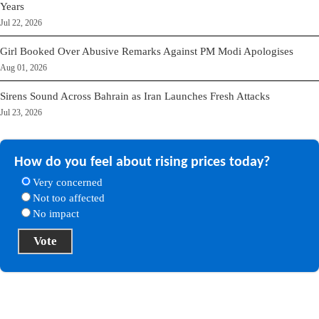
Years
Jul 22, 2026
Girl Booked Over Abusive Remarks Against PM Modi Apologises
Aug 01, 2026
Sirens Sound Across Bahrain as Iran Launches Fresh Attacks
Jul 23, 2026
How do you feel about rising prices today?
Very concerned
Not too affected
No impact