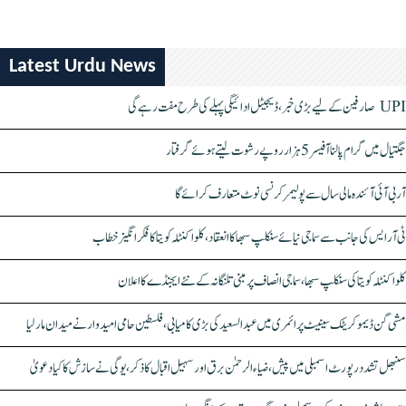
Latest Urdu News
UPI صارفین کے لیے بڑی خبر، ڈیجیٹل ادائیگی پہلے کی طرح مفت رہے گی
جگتیال میں گرام پالنا آفیسر 5 ہزار روپے رشوت لیتے ہوئے گرفتار
آر بی آئی آئندہ مالی سال سے پولیمر کرنسی نوٹ متعارف کرائے گا
ٹی آر ایس کی جانب سے سماجی نیائے سنکلپ سبھا کا انعقاد، کلواکنٹلہ کویتا کا فکر انگیز خطاب
کلواکنٹلہ کویتا کی سنکلپ سبھا، سماجی انصاف پر مبنی تلنگانہ کے نئے ایجنڈے کا اعلان
مشی گن ڈیموکریٹک سینیٹ پرائمری میں عبدالسعید کی بڑی کامیابی، فلسطین حامی امیدوار نے میدان مار لیا
سنبھل تشدد رپورٹ اسمبلی میں پیش، ضیاء الرحمٰن برق اور سہیل اقبال کا ذکر، یوگی نے سازش کا کیا دعویٰ