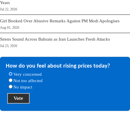
Years
Jul 22, 2026
Girl Booked Over Abusive Remarks Against PM Modi Apologises
Aug 01, 2026
Sirens Sound Across Bahrain as Iran Launches Fresh Attacks
Jul 23, 2026
How do you feel about rising prices today?
Very concerned
Not too affected
No impact