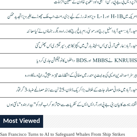
اتر پردیش بی جے پی رکن اسمبلی ونود سنگھ پر خاتون کے سنگین الزامات
امریکہ میں H-1B اور L-1 ویزا ہولڈرز کے لیے بڑی راحت، اب ملک چھوڑے بغیر ویزا تجدید ممکن
حیدرآباد: سعیدآباد اسٹیل برج اور موسیٰ رام باغ برج کا وزراء و دیگر رہنماؤں نے کیا معائنہ
حیدرآباد: عارضی آر ٹی سی بس اسٹینڈ بارش میں کیچڑ کا ڈھیر، سپر لگژری بس پھنس گئی
KNRUHS نے MBBS اور BDS داخلوں کا نوٹیفکیشن جاری کر دیا
بیرسٹر اسدالدین اویسی کی ہدایت پر مندر میں صفائی کے انتظامات تیز، دیپیش راج ورما کا دورہ
حیدرآباد میں ملاوٹی مصالحہ جات کے خلاف بڑا کریک ڈاؤن، 25 ٹن سے زائد مصالحے ضبط، 3 گرفتار
کنگنا رناوت کا بیان: بی جے پی اور آر ایس ایس کے نظریات سے متاثر ہو کر اب خود کو "بیدار ہندو" مانتی ہوں
Most Viewed
San Francisco Turns to AI to Safeguard Whales From Ship Strikes