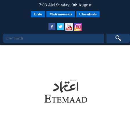
7:03 AM Sunday, 9th August
Urdu
Matrimonials
Classifieds