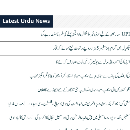
Latest Urdu News
UPI صارفین کے لیے بڑی خبر، ڈیجیٹل ادائیگی پہلے کی طرح مفت رہے گی
جگتیال میں گرام پالنا آفیسر 5 ہزار روپے رشوت لیتے ہوئے گرفتار
آر بی آئی آئندہ مالی سال سے پولیمر کرنسی نوٹ متعارف کرائے گا
ٹی آر ایس کی جانب سے سماجی نیائے سنکلپ سبھا کا انعقاد، کلواکنٹلہ کویتا کا فکر انگیز خطاب
کلواکنٹلہ کویتا کی سنکلپ سبھا، سماجی انصاف پر مبنی تلنگانہ کے نئے ایجنڈے کا اعلان
مشی گن ڈیموکریٹک سینیٹ پرائمری میں عبدالسعید کی بڑی کامیابی، فلسطین حامی امیدوار نے میدان مار لیا
سنبھل تشدد رپورٹ اسمبلی میں پیش، ضیاء الرحمٰن برق اور سہیل اقبال کا ذکر، یوگی نے سازش کا کیا دعویٰ