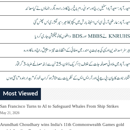
حیدرآباد: سعیدآباد اسٹیل برج اور موسیٰ رام باغ برج کا وزراء و دیگر رہنماؤں نے کیا معائنہ
حیدرآباد: عارضی آر ٹی سی بس اسٹینڈ بارش میں کیچڑ کا ڈھیر، سپر لگژری بس پھنس گئی
KNRUHS نے MBBS اور BDS داخلوں کا نوٹیفکیشن جاری کر دیا
بیرسٹر اسدالدین اویسی کی ہدایت پر مندر میں صفائی کے انتظامات تیز، دیپیش راج ورما کا دورہ
حیدرآباد میں ملاوٹی مصالحہ جات کے خلاف بڑا کریک ڈاؤن، 25 ٹن سے زائد مصالحے ضبط، 3 گرفتار
کنگنا رناوت کا بیان: بی جے پی اور آر ایس ایس کے نظریات سے متاثر ہو کر اب خود کو "بیدار ہندو" مانتی ہوں
Most Viewed
San Francisco Turns to AI to Safeguard Whales From Ship Strikes
May 21, 2026
Arundhati Choudhary wins India's 11th Commonwealth Games gold