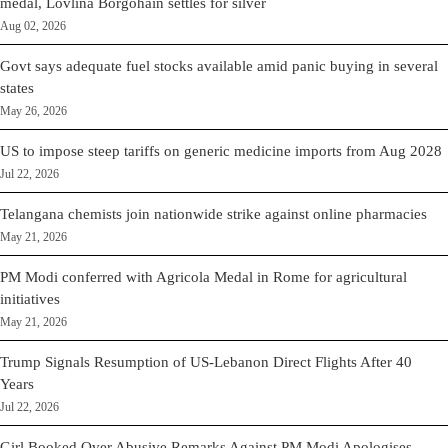
medal, Lovlina Borgohain settles for silver
Aug 02, 2026
Govt says adequate fuel stocks available amid panic buying in several
states
May 26, 2026
US to impose steep tariffs on generic medicine imports from Aug 2028
Jul 22, 2026
Telangana chemists join nationwide strike against online pharmacies
May 21, 2026
PM Modi conferred with Agricola Medal in Rome for agricultural
initiatives
May 21, 2026
Trump Signals Resumption of US-Lebanon Direct Flights After 40
Years
Jul 22, 2026
Girl Booked Over Abusive Remarks Against PM Modi Apologises