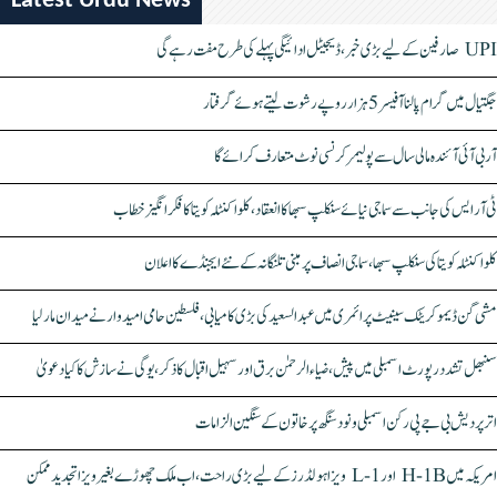
Latest Urdu News
UPI صارفین کے لیے بڑی خبر، ڈیجیٹل ادائیگی پہلے کی طرح مفت رہے گی
جگتیال میں گرام پالنا آفیسر 5 ہزار روپے رشوت لیتے ہوئے گرفتار
آر بی آئی آئندہ مالی سال سے پولیمر کرنسی نوٹ متعارف کرائے گا
ٹی آر ایس کی جانب سے سماجی نیائے سنکلپ سبھا کا انعقاد، کلواکنٹلہ کویتا کا فکر انگیز خطاب
کلواکنٹلہ کویتا کی سنکلپ سبھا، سماجی انصاف پر مبنی تلنگانہ کے نئے ایجنڈے کا اعلان
مشی گن ڈیموکریٹک سینیٹ پرائمری میں عبدالسعید کی بڑی کامیابی، فلسطین حامی امیدوار نے میدان مار لیا
سنبھل تشدد رپورٹ اسمبلی میں پیش، ضیاء الرحمٰن برق اور سہیل اقبال کا ذکر، یوگی نے سازش کا کیا دعویٰ
اتر پردیش بی جے پی رکن اسمبلی ونود سنگھ پر خاتون کے سنگین الزامات
امریکہ میں H-1B اور L-1 ویزا ہولڈرز کے لیے بڑی راحت، اب ملک چھوڑے بغیر ویزا تجدید ممکن