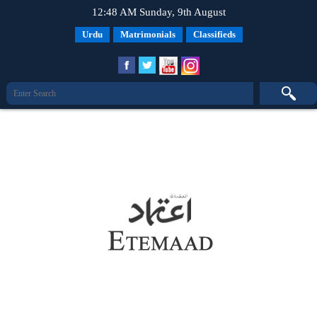
12:48 AM Sunday, 9th August
Urdu
Matrimonials
Classifieds