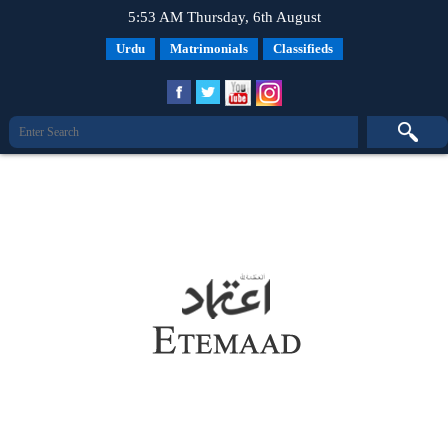
5:53 AM Thursday, 6th August
Urdu
Matrimonials
Classifieds