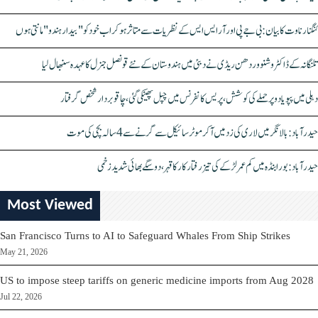
کنگنا رناوت کا بیان: بی جے پی اور آر ایس ایس کے نظریات سے متاثر ہو کر اب خود کو "بیدار ہندو" مانتی ہوں
تلنگانہ کے ڈاکٹر وشنو وردھن ریڈی نے دبئی میں ہندوستان کے نئے قونصل جنرل کا عہدہ سنبھال لیا
دہلی میں پپو یادو پر حملے کی کوشش، پریس کانفرنس میں چپل پھینکی گئی، چاقو بردار شخص گرفتار
حیدرآباد: بالا نگر میں لاری کی زد میں آکر موٹرسائیکل سے گرنے سے 4 سالہ بچی کی موت
حیدرآباد: بورابنڈہ میں کم عمر لڑکے کی تیز رفتار کار کا قہر، دو سگے بھائی شدید زخمی
Most Viewed
San Francisco Turns to AI to Safeguard Whales From Ship Strikes
May 21, 2026
US to impose steep tariffs on generic medicine imports from Aug 2028
Jul 22, 2026