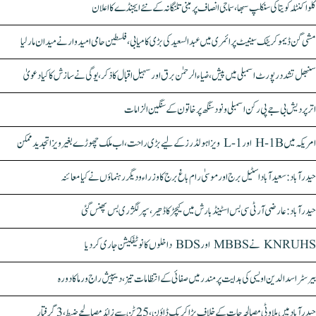
کلواکنٹلہ کویتا کی سنکلپ سبھا، سماجی انصاف پر مبنی تلنگانہ کے نئے ایجنڈے کا اعلان
مشی گن ڈیموکریٹک سینیٹ پرائمری میں عبدالسعید کی بڑی کامیابی، فلسطین حامی امیدوار نے میدان مار لیا
سنبھل تشدد رپورٹ اسمبلی میں پیش، ضیاء الرحمٰن برق اور سہیل اقبال کا ذکر، یوگی نے سازش کا کیا دعویٰ
اتر پردیش بی جے پی رکن اسمبلی ونود سنگھ پر خاتون کے سنگین الزامات
امریکہ میں H-1B اور L-1 ویزا ہولڈرز کے لیے بڑی راحت، اب ملک چھوڑے بغیر ویزا تجدید ممکن
حیدرآباد: سعیدآباد اسٹیل برج اور موسیٰ رام باغ برج کا وزراء و دیگر رہنماؤں نے کیا معائنہ
حیدرآباد: عارضی آر ٹی سی بس اسٹینڈ بارش میں کیچڑ کا ڈھیر، سپر لگژری بس پھنس گئی
KNRUHS نے MBBS اور BDS داخلوں کا نوٹیفکیشن جاری کر دیا
بیرسٹر اسدالدین اویسی کی ہدایت پر مندر میں صفائی کے انتظامات تیز، دیپیش راج ورما کا دورہ
حیدرآباد میں ملاوٹی مصالحہ جات کے خلاف بڑا کریک ڈاؤن، 25 ٹن سے زائد مصالحے ضبط، 3 گرفتار