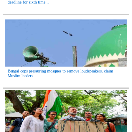
deadline for sixth time...
Bengal cops pressuring mosques to remove loudspeakers, claim
Muslim leaders...