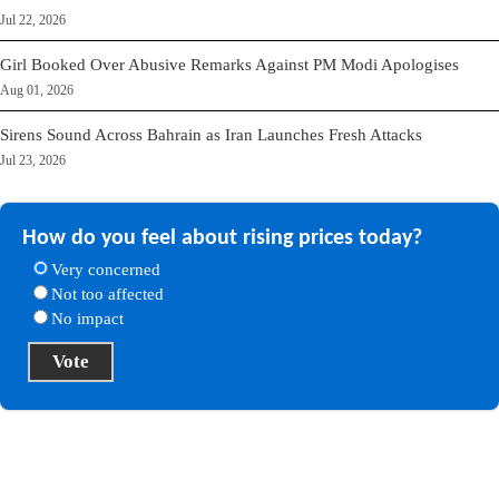
Jul 22, 2026
Girl Booked Over Abusive Remarks Against PM Modi Apologises
Aug 01, 2026
Sirens Sound Across Bahrain as Iran Launches Fresh Attacks
Jul 23, 2026
How do you feel about rising prices today?
Very concerned
Not too affected
No impact