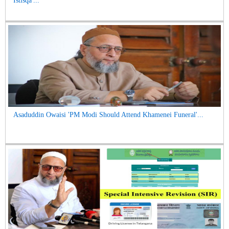
Istisqa'...
Asaduddin Owaisi 'PM Modi Should Attend Khamenei Funeral'...