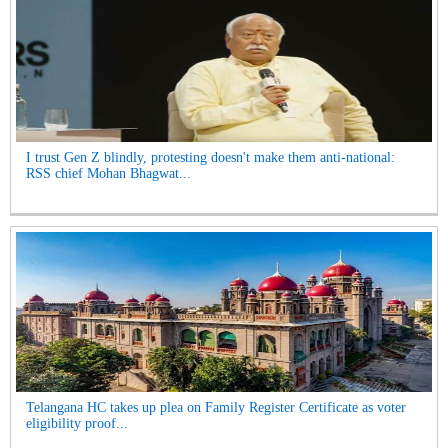
I trust Gen Z blindly, protesting doesn't make them anti-national:
RSS chief Mohan Bhagwat...
Telangana HC takes up plea on Family Register Certificate as voter
eligibility proof...