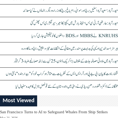
حیدرآباد: سعیدآباد اسٹیل برج اور موسیٰ رام باغ برج کا وزراء و دیگر رہنماؤں نے کیا معائنہ
حیدرآباد: عارضی آر ٹی سی بس اسٹینڈ بارش میں کیچڑ کا ڈھیر، سپر لگژری بس پھنس گئی
KNRUHS نے MBBS اور BDS داخلوں کا نوٹیفکیشن جاری کر دیا
بیرسٹر اسدالدین اویسی کی ہدایت پر مندر میں صفائی کے انتظامات تیز، دیپیش راج ورما کا دورہ
حیدرآباد میں ملاوٹی مصالحہ جات کے خلاف بڑا کریک ڈاؤن، 25 ٹن سے زائد مصالحے ضبط، 3 گرفتار
کنگنا رناوت کا بیان: بی جے پی اور آر ایس ایس کے نظریات سے متاثر ہو کر اب خود کو "بیدار ہندو" مانتی ہوں
تلنگانہ کے ڈاکٹر وشنو وردھن ریڈی نے دبئی میں ہندوستان کے نئے قونصل جنرل کا عہدہ سنبھال لیا
Most Viewed
San Francisco Turns to AI to Safeguard Whales From Ship Strikes