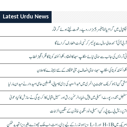
Latest Urdu News
جگتیال میں گرام پالنا آفیسر 5 ہزار روپے رشوت لیتے ہوئے گرفتار
آر بی آئی آئندہ مالی سال سے پولیمر کرنسی نوٹ متعارف کرائے گا
ٹی آر ایس کی جانب سے سماجی نیائے سنکلپ سبھا کا انعقاد، کلواکنٹلہ کویتا کا فکر انگیز خطاب
کلواکنٹلہ کویتا کی سنکلپ سبھا، سماجی انصاف پر مبنی تلنگانہ کے نئے ایجنڈے کا اعلان
مشی گن ڈیموکریٹک سینیٹ پرائمری میں عبدالسعید کی بڑی کامیابی، فلسطین حامی امیدوار نے میدان مار لیا
سنبھل تشدد رپورٹ اسمبلی میں پیش، ضیاء الرحمٰن برق اور سہیل اقبال کا ذکر، یوگی نے سازش کا کیا دعویٰ
اتر پردیش بی جے پی رکن اسمبلی ونود سنگھ پر خاتون کے سنگین الزامات
امریکہ میں H-1B اور L-1 ویزا ہولڈرز کے لیے بڑی راحت، اب ملک چھوڑے بغیر ویزا تجدید ممکن