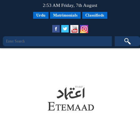
2:53 AM Friday, 7th August
Urdu
Matrimonials
Classifieds