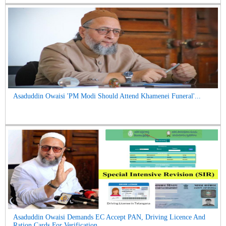
Asaduddin Owaisi 'PM Modi Should Attend Khamenei Funeral'...
Asaduddin Owaisi Demands EC Accept PAN, Driving Licence And
Ration Cards For Verification ...