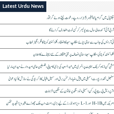
Latest Urdu News
جگتیال میں گرام پالنا آفیسر 5 ہزار روپے رشوت لیتے ہوئے گرفتار
آر بی آئی آئندہ مالی سال سے پولیمر کرنسی نوٹ متعارف کرائے گا
ٹی آر ایس کی جانب سے سماجی نیائے سنکلپ سبھا کا انعقاد، کلواکنٹلہ کویتا کا فکر انگیز خطاب
کلواکنٹلہ کویتا کی سنکلپ سبھا، سماجی انصاف پر مبنی تلنگانہ کے نئے ایجنڈے کا اعلان
مشی گن ڈیموکریٹک سینیٹ پرائمری میں عبدالسعید کی بڑی کامیابی، فلسطین حامی امیدوار نے میدان مار لیا
سنبھل تشدد رپورٹ اسمبلی میں پیش، ضیاء الرحمٰن برق اور سہیل اقبال کا ذکر، یوگی نے سازش کا کیا دعویٰ
اتر پردیش بی جے پی رکن اسمبلی ونود سنگھ پر خاتون کے سنگین الزامات
امریکہ میں H-1B اور L-1 ویزا ہولڈرز کے لیے بڑی راحت، اب ملک چھوڑے بغیر ویزا تجدید ممکن