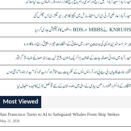
حیدرآباد: سعیدآباد اسٹیل برج اور موسیٰ رام باغ برج کا وزراء و دیگر رہنماؤں نے کیا معائنہ
حیدرآباد: عارضی آر ٹی سی بس اسٹینڈ بارش میں کیچڑ کا ڈھیر، سپر لگژری بس پھنس گئی
KNRUHS نے MBBS اور BDS داخلوں کا نوٹیفکیشن جاری کر دیا
بیرسٹر اسدالدین اویسی کی ہدایت پر مندر میں صفائی کے انتظامات تیز، دیپیش راج ورما کا دورہ
حیدرآباد میں ملاوٹی مصالحہ جات کے خلاف بڑا کریک ڈاؤن، 25 ٹن سے زائد مصالحے ضبط، 3 گرفتار
کنگنا رناوت کا بیان: بی جے پی اور آر ایس ایس کے نظریات سے متاثر ہو کر اب خود کو "بیدار ہندو" مانتی ہوں
تلنگانہ کے ڈاکٹر وشنو وردھن ریڈی نے دبئی میں ہندوستان کے نئے قونصل جنرل کا عہدہ سنبھال لیا
Most Viewed
San Francisco Turns to AI to Safeguard Whales From Ship Strikes
May 21, 2026