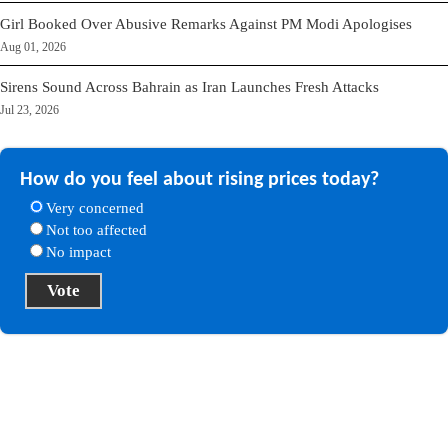
Girl Booked Over Abusive Remarks Against PM Modi Apologises
Aug 01, 2026
Sirens Sound Across Bahrain as Iran Launches Fresh Attacks
Jul 23, 2026
How do you feel about rising prices today?
Very concerned
Not too affected
No impact