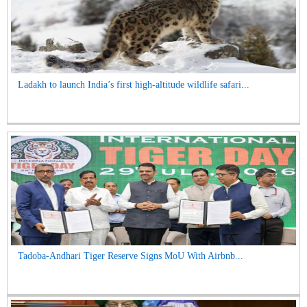
Ladakh to launch India’s first high-altitude wildlife safari...
Tadoba-Andhari Tiger Reserve Signs MoU With Airbnb...