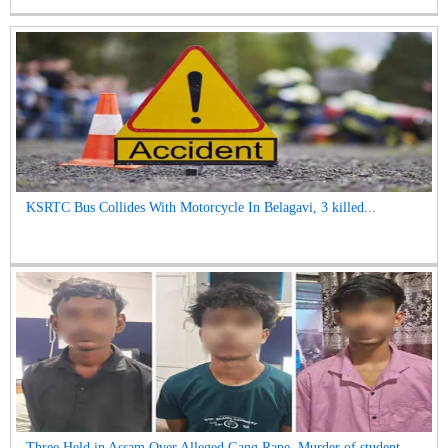
KSRTC Bus Collides With Motorcycle In Belagavi, 3 killed...
Three Held in Assam Over Alleged Gang Rape, Murder of student...