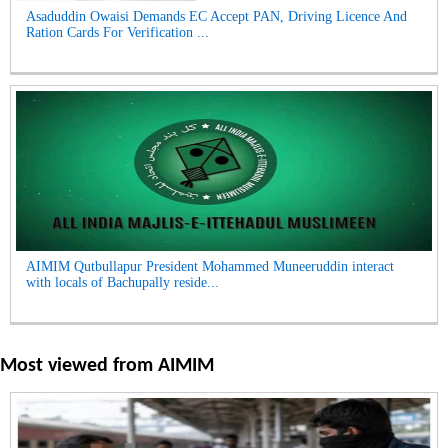
Asaduddin Owaisi Demands EC Accept PAN, Driving Licence And
Ration Cards For Verification ...
AIMIM Qutbullapur President Mohammed Muneeruddin interact
with locals of Bachupally reside...
Most viewed from
AIMIM