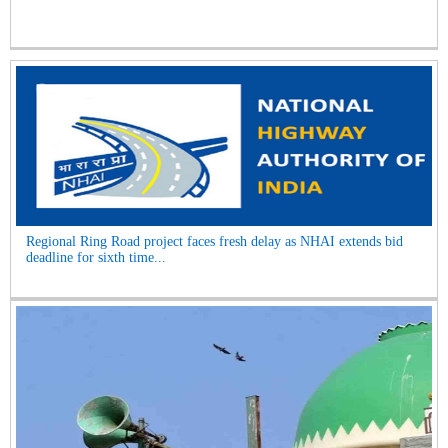
Regional Ring Road project faces fresh delay as NHAI extends bid
deadline for sixth time...