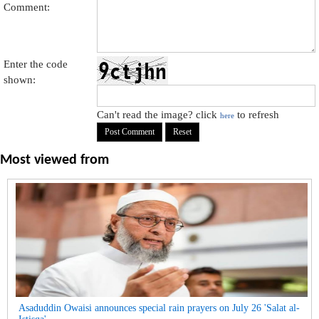
Comment:
Enter the code
shown:
Can't read the image? click
to refresh
here
Most viewed from
Asaduddin Owaisi announces special rain prayers on July 26 'Salat al-