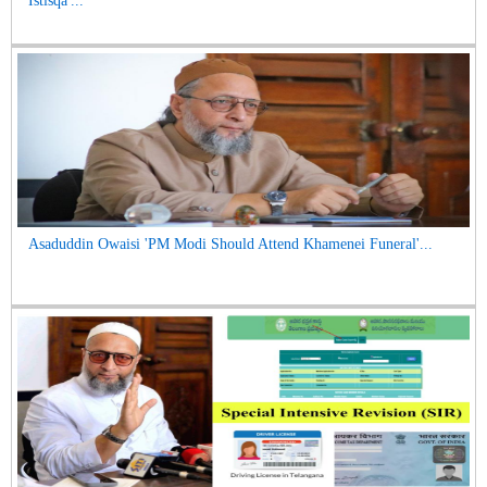
Istisqa'...
Asaduddin Owaisi 'PM Modi Should Attend Khamenei Funeral'...