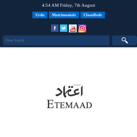
4:54 AM Friday, 7th August
Urdu
Matrimonials
Classifieds