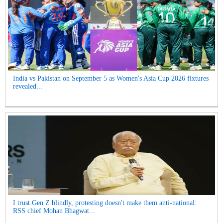
India vs Pakistan on September 5 as Women's Asia Cup 2026 fixtures
revealed...
I trust Gen Z blindly, protesting doesn't make them anti-national:
RSS chief Mohan Bhagwat...