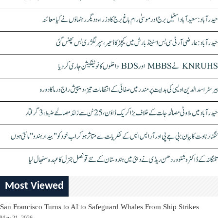
حیدرآباد: سعیدآباد اسٹیل برج اور موسیٰ رام باغ برج کا وزراء و دیگر رہنماؤں نے کیا معائنہ
حیدرآباد: عارضی آر ٹی سی بس اسٹینڈ بارش میں کیچڑ کا ڈھیر، سپر لگژری بس پھنس گئی
KNRUHS نے MBBS اور BDS داخلوں کا نوٹیفکیشن جاری کر دیا
بیرسٹر اسدالدین اویسی کی ہدایت پر مندر میں صفائی کے انتظامات تیز، دیپیش راج ورما کا دورہ
حیدرآباد میں ملاوٹی مصالحہ جات کے خلاف بڑا کریک ڈاؤن، 25 ٹن سے زائد مصالحے ضبط، 3 گرفتار
کنگنا رناوت کا بیان: بی جے پی اور آر ایس ایس کے نظریات سے متاثر ہو کر اب خود کو "بیدار ہندو" مانتی ہوں
تلنگانہ کے ڈاکٹر وشنو وردھن ریڈی نے دبئی میں ہندوستان کے نئے قونصل جنرل کا عہدہ سنبھال لیا
Most Viewed
San Francisco Turns to AI to Safeguard Whales From Ship Strikes