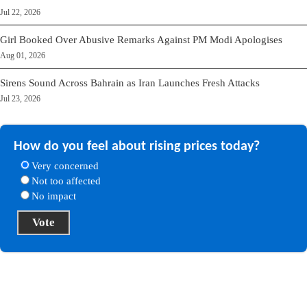
Jul 22, 2026
Girl Booked Over Abusive Remarks Against PM Modi Apologises
Aug 01, 2026
Sirens Sound Across Bahrain as Iran Launches Fresh Attacks
Jul 23, 2026
How do you feel about rising prices today?
Very concerned
Not too affected
No impact