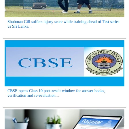
Shubman Gill suffers injury scare while training ahead of Test series
vs Sri Lanka...
CBSE opens Class 10 post-result window for answer books,
verification and re-evaluation...