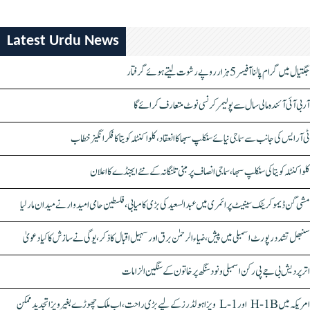
Latest Urdu News
جگتیال میں گرام پالنا آفیسر 5 ہزار روپے رشوت لیتے ہوئے گرفتار
آر بی آئی آئندہ مالی سال سے پولیمر کرنسی نوٹ متعارف کرائے گا
ٹی آر ایس کی جانب سے سماجی نیائے سنکلپ سبھا کا انعقاد، کلواکنٹلہ کویتا کا فکر انگیز خطاب
کلواکنٹلہ کویتا کی سنکلپ سبھا، سماجی انصاف پر مبنی تلنگانہ کے نئے ایجنڈے کا اعلان
مشی گن ڈیموکریٹک سینیٹ پرائمری میں عبدالسعید کی بڑی کامیابی، فلسطین حامی امیدوار نے میدان مار لیا
سنبھل تشدد رپورٹ اسمبلی میں پیش، ضیاء الرحمٰن برق اور سہیل اقبال کا ذکر، یوگی نے سازش کا کیا دعویٰ
اتر پردیش بی جے پی رکن اسمبلی ونود سنگھ پر خاتون کے سنگین الزامات
امریکہ میں H-1B اور L-1 ویزا ہولڈرز کے لیے بڑی راحت، اب ملک چھوڑے بغیر ویزا تجدید ممکن