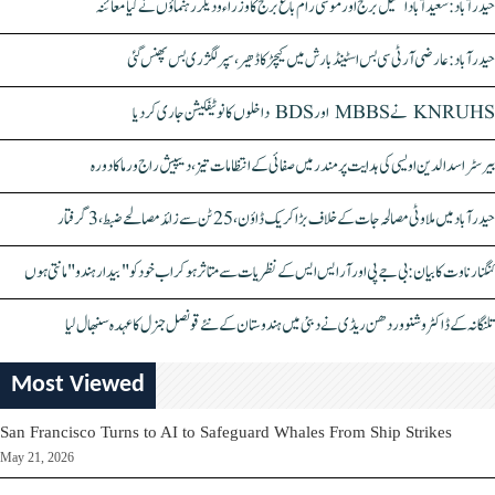
حیدرآباد: سعیدآباد اسٹیل برج اور موسیٰ رام باغ برج کا وزراء و دیگر رہنماؤں نے کیا معائنہ
حیدرآباد: عارضی آر ٹی سی بس اسٹینڈ بارش میں کیچڑ کا ڈھیر، سپر لگژری بس پھنس گئی
KNRUHS نے MBBS اور BDS داخلوں کا نوٹیفکیشن جاری کر دیا
بیرسٹر اسدالدین اویسی کی ہدایت پر مندر میں صفائی کے انتظامات تیز، دیپیش راج ورما کا دورہ
حیدرآباد میں ملاوٹی مصالحہ جات کے خلاف بڑا کریک ڈاؤن، 25 ٹن سے زائد مصالحے ضبط، 3 گرفتار
کنگنا رناوت کا بیان: بی جے پی اور آر ایس ایس کے نظریات سے متاثر ہو کر اب خود کو "بیدار ہندو" مانتی ہوں
تلنگانہ کے ڈاکٹر وشنو وردھن ریڈی نے دبئی میں ہندوستان کے نئے قونصل جنرل کا عہدہ سنبھال لیا
Most Viewed
San Francisco Turns to AI to Safeguard Whales From Ship Strikes
May 21, 2026