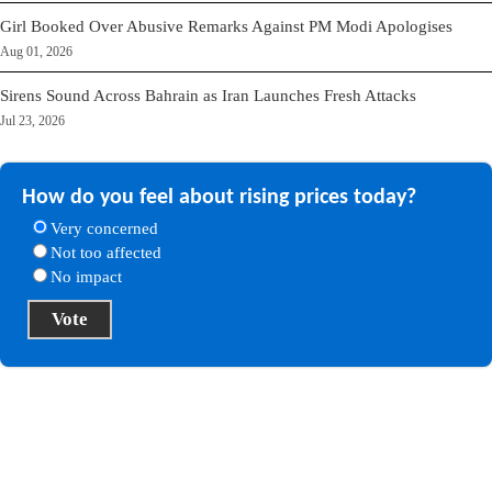
Girl Booked Over Abusive Remarks Against PM Modi Apologises
Aug 01, 2026
Sirens Sound Across Bahrain as Iran Launches Fresh Attacks
Jul 23, 2026
How do you feel about rising prices today?
Very concerned
Not too affected
No impact