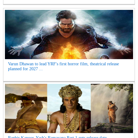
Varun Dhawan to lead YRF's first horror film, theatrical release
planned for 2027 ...
Ranbir Kapoor, Yash's Ramayana Part 1 gets release date...