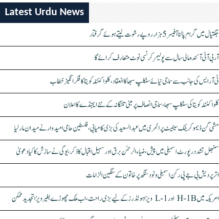
Latest Urdu News
جگتیال میں گرام پالنا آفیسر 5 ہزار روپے رشوت لیتے ہوئے گرفتار
آر بی آئی آئندہ مالی سال سے پولیمر کرنسی نوٹ متعارف کرائے گا
ٹی آر ایس کی جانب سے سماجی نیائے سنکلپ سبھا کا انعقاد، کلواکنٹلہ کویتا کا فکر انگیز خطاب
کلواکنٹلہ کویتا کی سنکلپ سبھا، سماجی انصاف پر مبنی تلنگانہ کے نئے ایجنڈے کا اعلان
مشی گن ڈیموکریٹک سینیٹ پرائمری میں عبدالسعید کی بڑی کامیابی، فلسطین حامی امیدوار نے میدان مار لیا
سنبھل تشدد رپورٹ اسمبلی میں پیش، ضیاء الرحمٰن برق اور سہیل اقبال کا ذکر، یوگی نے سازش کا کیا دعویٰ
اتر پردیش بی جے پی رکن اسمبلی ونود سنگھ پر خاتون کے سنگین الزامات
امریکہ میں H-1B اور L-1 ویزا ہولڈرز کے لیے بڑی راحت، اب ملک چھوڑے بغیر ویزا تجدید ممکن