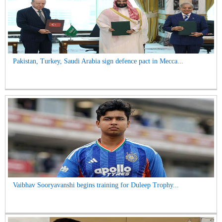
Pakistan, Turkey, Saudi Arabia sign defence pact in Mecca...
Vaibhav Sooryavanshi begins training for Duleep Trophy...