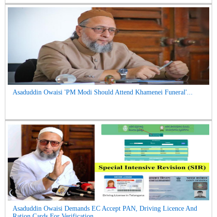
Asaduddin Owaisi 'PM Modi Should Attend Khamenei Funeral'...
Asaduddin Owaisi Demands EC Accept PAN, Driving Licence And
Ration Cards For Verification ...