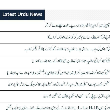
Latest Urdu News
جگتیال میں گرام پالنا آفیسر 5 ہزار روپے رشوت لیتے ہوئے گرفتار
آر بی آئی آئندہ مالی سال سے پولیمر کرنسی نوٹ متعارف کرائے گا
ٹی آر ایس کی جانب سے سماجی نیائے سنکلپ سبھا کا انعقاد، کلواکنٹلہ کویتا کا فکر انگیز خطاب
کلواکنٹلہ کویتا کی سنکلپ سبھا، سماجی انصاف پر مبنی تلنگانہ کے نئے ایجنڈے کا اعلان
مشی گن ڈیموکریٹک سینیٹ پرائمری میں عبدالسعید کی بڑی کامیابی، فلسطین حامی امیدوار نے میدان مار لیا
سنبھل تشدد رپورٹ اسمبلی میں پیش، ضیاء الرحمٰن برق اور سہیل اقبال کا ذکر، یوگی نے سازش کا کیا دعویٰ
اتر پردیش بی جے پی رکن اسمبلی ونود سنگھ پر خاتون کے سنگین الزامات
امریکہ میں H-1B اور L-1 ویزا ہولڈرز کے لیے بڑی راحت، اب ملک چھوڑے بغیر ویزا تجدید ممکن