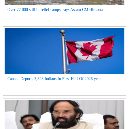
Over 77,000 still in relief camps, says Assam CM Himanta ...
Canada Deports 3,323 Indians In First Half Of 2026 year...