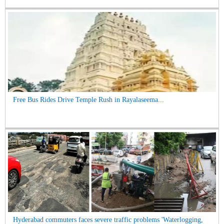
Free Bus Rides Drive Temple Rush in Rayalaseema...
Hyderabad commuters faces severe traffic problems 'Waterlogging,