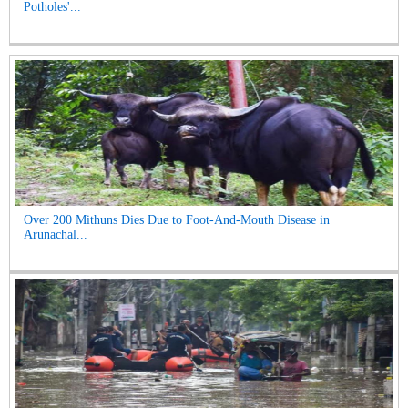
Potholes'...
Over 200 Mithuns Dies Due to Foot-And-Mouth Disease in
Arunachal...