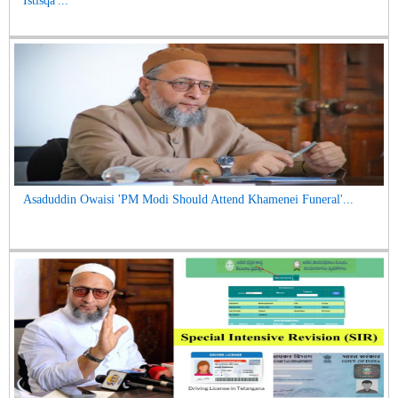
Istisqa'...
Asaduddin Owaisi 'PM Modi Should Attend Khamenei Funeral'...