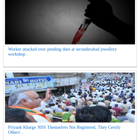
Worker attacked over pending dues at secunderabad jewellery
workshop...
Priyank Kharge 'RSS Themselves Not Registered, They Certify
Others'...