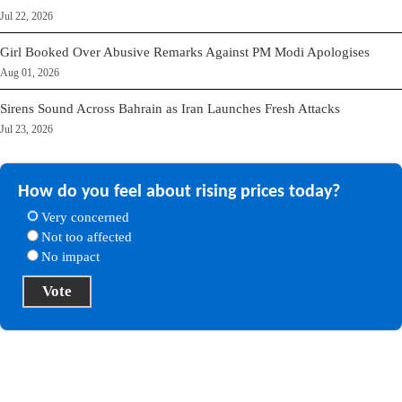
Jul 22, 2026
Girl Booked Over Abusive Remarks Against PM Modi Apologises
Aug 01, 2026
Sirens Sound Across Bahrain as Iran Launches Fresh Attacks
Jul 23, 2026
How do you feel about rising prices today?
Very concerned
Not too affected
No impact