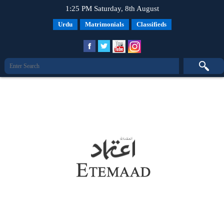
1:25 PM Saturday, 8th August
Urdu
Matrimonials
Classifieds