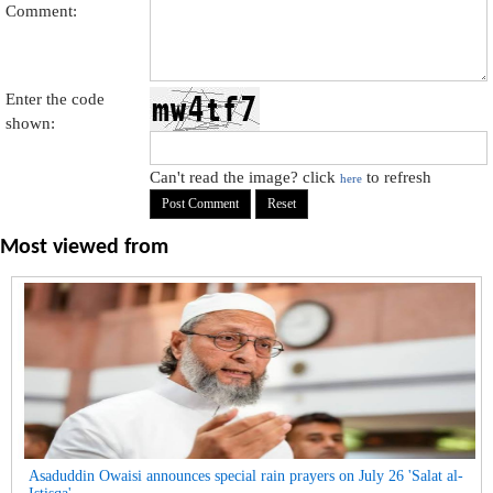
Comment:
Enter the code
shown:
Can't read the image? click
to refresh
here
Most viewed from
Asaduddin Owaisi announces special rain prayers on July 26 'Salat al-