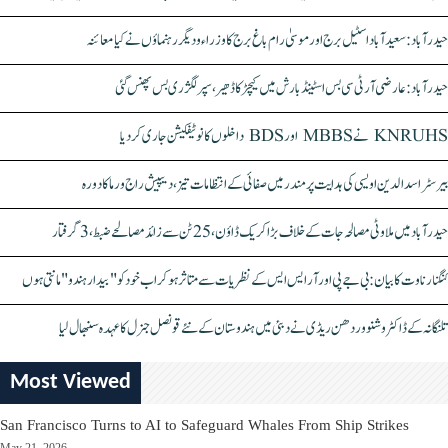
حیدرآباد: سعیدآباد اسٹیل برج اور موسیٰ رام باغ برج کا وزراء و دیگر رہنماؤں نے کیا معائنہ
حیدرآباد: عارضی آر ٹی سی بس اسٹینڈ بارش میں کیچڑ کا ڈھیر، سپر لگژری بس پھنس گئی
KNRUHS نے MBBS اور BDS داخلوں کا نوٹیفکیشن جاری کر دیا
بیرسٹر اسدالدین اویسی کی ہدایت پر مندر میں صفائی کے انتظامات تیز، دیپیش راج ورما کا دورہ
حیدرآباد میں ملاوٹی مصالحہ جات کے خلاف بڑا کریک ڈاؤن، 25 ٹن سے زائد مصالحے ضبط، 3 گرفتار
کنگنا رناوت کا بیان: بی جے پی اور آر ایس ایس کے نظریات سے متاثر ہو کر اب خود کو "بیدار ہندو" مانتی ہوں
تلنگانہ کے ڈاکٹر وشنو وردھن ریڈی نے دبئی میں ہندوستان کے نئے قونصل جنرل کا عہدہ سنبھال لیا
Most Viewed
San Francisco Turns to AI to Safeguard Whales From Ship Strikes