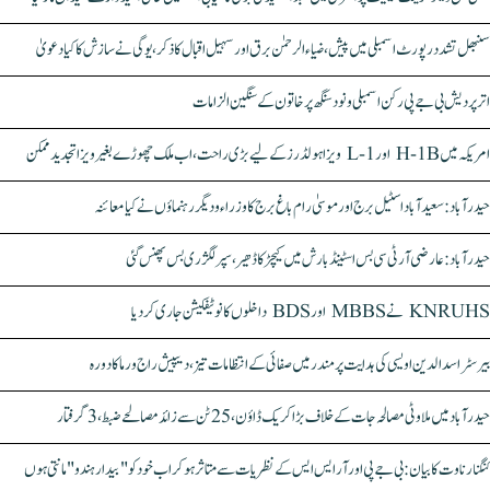
سنبھل تشدد رپورٹ اسمبلی میں پیش، ضیاء الرحمٰن برق اور سہیل اقبال کا ذکر، یوگی نے سازش کا کیا دعویٰ
اتر پردیش بی جے پی رکن اسمبلی ونود سنگھ پر خاتون کے سنگین الزامات
امریکہ میں H-1B اور L-1 ویزا ہولڈرز کے لیے بڑی راحت، اب ملک چھوڑے بغیر ویزا تجدید ممکن
حیدرآباد: سعیدآباد اسٹیل برج اور موسیٰ رام باغ برج کا وزراء و دیگر رہنماؤں نے کیا معائنہ
حیدرآباد: عارضی آر ٹی سی بس اسٹینڈ بارش میں کیچڑ کا ڈھیر، سپر لگژری بس پھنس گئی
KNRUHS نے MBBS اور BDS داخلوں کا نوٹیفکیشن جاری کر دیا
بیرسٹر اسدالدین اویسی کی ہدایت پر مندر میں صفائی کے انتظامات تیز، دیپیش راج ورما کا دورہ
حیدرآباد میں ملاوٹی مصالحہ جات کے خلاف بڑا کریک ڈاؤن، 25 ٹن سے زائد مصالحے ضبط، 3 گرفتار
کنگنا رناوت کا بیان: بی جے پی اور آر ایس ایس کے نظریات سے متاثر ہو کر اب خود کو "بیدار ہندو" مانتی ہوں