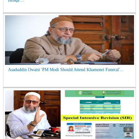
Istisqa'...
Asaduddin Owaisi 'PM Modi Should Attend Khamenei Funeral'...