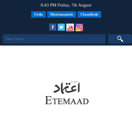
8:43 PM Friday, 7th August
Urdu
Matrimonials
Classifieds