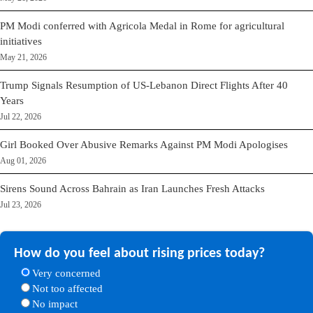
PM Modi conferred with Agricola Medal in Rome for agricultural
initiatives
May 21, 2026
Trump Signals Resumption of US-Lebanon Direct Flights After 40
Years
Jul 22, 2026
Girl Booked Over Abusive Remarks Against PM Modi Apologises
Aug 01, 2026
Sirens Sound Across Bahrain as Iran Launches Fresh Attacks
Jul 23, 2026
How do you feel about rising prices today?
Very concerned
Not too affected
No impact