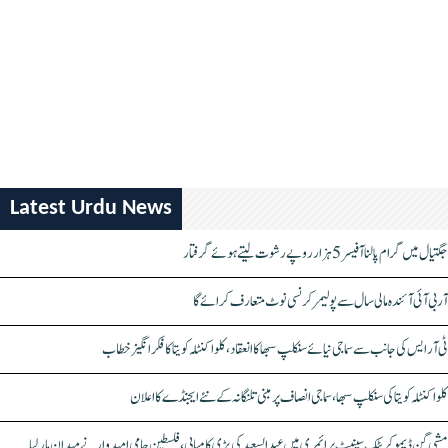
Latest Urdu News
جگتیال میں گرام پالنا آفیسر 5 ہزار روپے رشوت لیتے ہوئے گرفتار
آر بی آئی آئندہ مالی سال سے پولیمر کرنسی نوٹ متعارف کرائے گا
ٹی آر ایس کی جانب سے سماجی نیائے سنکلپ سبھا کا انعقاد، کلواکنٹلہ کویتا کا فکر انگیز خطاب
کلواکنٹلہ کویتا کی سنکلپ سبھا، سماجی انصاف پر مبنی تلنگانہ کے نئے ایجنڈے کا اعلان
مشی گن ڈیموکریٹک سینیٹ پرائمری میں عبدالسعید کی بڑی کامیابی، فلسطین حامی امیدوار نے میدان مار لیا