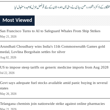
تلنگانہ کے ڈاکٹر وشنو وردھن ریڈی نے دبئی میں ہندوستان کے نئے قونصل جنرل کا عہدہ سنبھال لیا
Most Viewed
San Francisco Turns to AI to Safeguard Whales From Ship Strikes
May 21, 2026
Arundhati Choudhary wins India's 11th Commonwealth Games gold
medal, Lovlina Borgohain settles for silver
Aug 02, 2026
US to impose steep tariffs on generic medicine imports from Aug 2028
Jul 22, 2026
Govt says adequate fuel stocks available amid panic buying in several
states
May 26, 2026
Telangana chemists join nationwide strike against online pharmacies
May 21, 2026