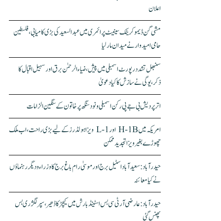
اعلان
مشی گن ڈیموکریٹک سینیٹ پرائمری میں عبدالسعید کی بڑی کامیابی، فلسطین
حامی امیدوار نے میدان مار لیا
سنبھل تشدد رپورٹ اسمبلی میں پیش، ضیاء الرحمٰن برق اور سہیل اقبال کا
ذکر، یوگی نے سازش کا کیا دعویٰ
اتر پردیش بی جے پی رکن اسمبلی ونود سنگھ پر خاتون کے سنگین الزامات
امریکہ میں H-1B اور L-1 ویزا ہولڈرز کے لیے بڑی راحت، اب ملک
چھوڑے بغیر ویزا تجدید ممکن
حیدرآباد: سعیدآباد اسٹیل برج اور موسیٰ رام باغ برج کا وزراء و دیگر رہنماؤں
نے کیا معائنہ
حیدرآباد: عارضی آر ٹی سی بس اسٹینڈ بارش میں کیچڑ کا ڈھیر، سپر لگژری بس
پھنس گئی