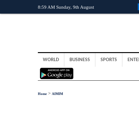
8:59 AM Sunday, 9th August
WORLD
BUSINESS
SPORTS
ENTE
>
Home
AIMIM