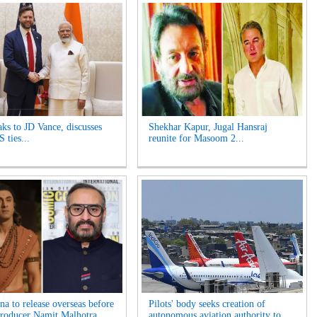
ks to JD Vance, discusses
Shekhar Kapur, Jugal Hansraj
 ties...
reunite for Masoom 2...
a to release overseas before
Pilots' body seeks creation of
Producer Namit Malhotra...
autonomous aviation authority to