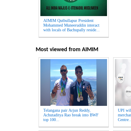
AIMIM Qutbullapur President
Mohammed Muneeruddin interact
with locals of Bachupally reside...
Most viewed from
AIMIM
Telangana pair Arjun Reddy,
UPI will
Achutaditya Rao break into BWF
merchan
top 100...
Centre..