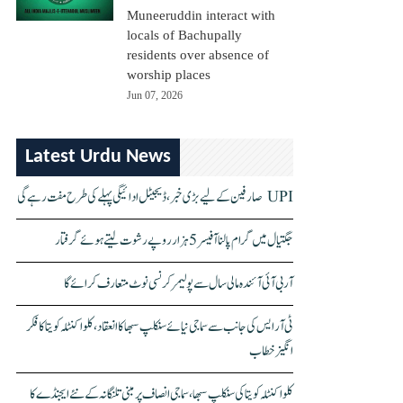
Muneeruddin interact with
locals of Bachupally
residents over absence of
worship places
Jun 07, 2026
Latest Urdu News
UPI صارفین کے لیے بڑی خبر، ڈیجیٹل ادائیگی پہلے کی طرح مفت رہے گی
جگتیال میں گرام پالنا آفیسر 5 ہزار روپے رشوت لیتے ہوئے گرفتار
آر بی آئی آئندہ مالی سال سے پولیمر کرنسی نوٹ متعارف کرائے گا
ٹی آر ایس کی جانب سے سماجی نیائے سنکلپ سبھا کا انعقاد، کلواکنٹلہ کویتا کا فکر
انگیز خطاب
کلواکنٹلہ کویتا کی سنکلپ سبھا، سماجی انصاف پر مبنی تلنگانہ کے نئے ایجنڈے کا