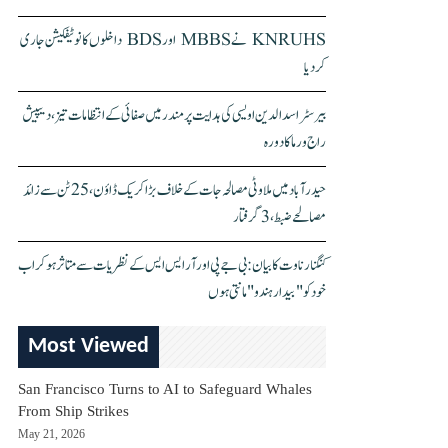
KNRUHS نے MBBS اور BDS داخلوں کا نوٹیفکیشن جاری
کر دیا
بیرسٹر اسدالدین اویسی کی ہدایت پر مندر میں صفائی کے انتظامات تیز، دیپیش
راج ورما کا دورہ
حیدرآباد میں ملاوٹی مصالحہ جات کے خلاف بڑا کریک ڈاؤن، 25 ٹن سے زائد
مصالحے ضبط، 3 گرفتار
کنگنا رناوت کا بیان: بی جے پی اور آر ایس ایس کے نظریات سے متاثر ہو کر اب
خود کو "بیدار ہندو" مانتی ہوں
Most Viewed
San Francisco Turns to AI to Safeguard Whales
From Ship Strikes
May 21, 2026