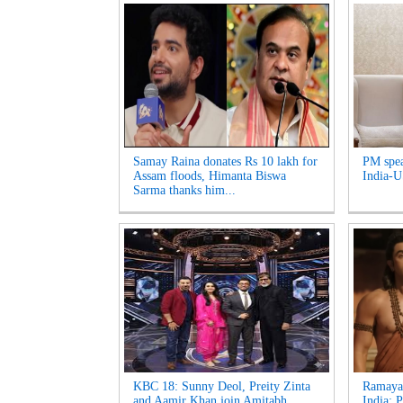
Samay Raina donates Rs 10 lakh for
PM spea
Assam floods, Himanta Biswa
India-US
Sarma thanks him...
KBC 18: Sunny Deol, Preity Zinta
Ramayan
and Aamir Khan join Amitabh
India: 