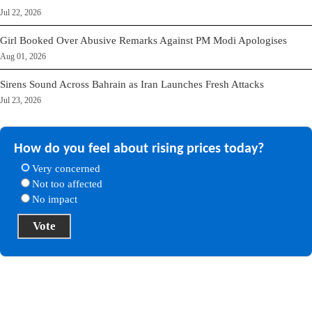
Jul 22, 2026
Girl Booked Over Abusive Remarks Against PM Modi Apologises
Aug 01, 2026
Sirens Sound Across Bahrain as Iran Launches Fresh Attacks
Jul 23, 2026
How do you feel about rising prices today?
Very concerned
Not too affected
No impact