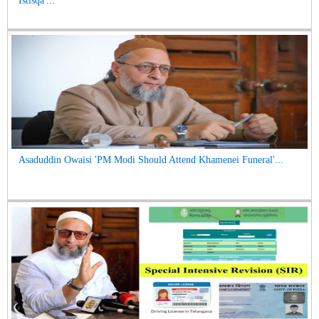
Istisqa'...
Asaduddin Owaisi 'PM Modi Should Attend Khamenei Funeral'...