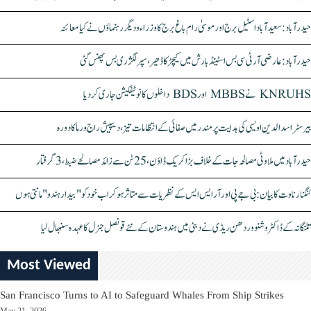
حیدرآباد: سعیدآباد اسٹیل برج اور موسیٰ رام باغ برج کا وزراء و دیگر رہنماؤں نے کیا معائنہ
حیدرآباد: عارضی آر ٹی سی بس اسٹینڈ بارش میں کیچڑ کا ڈھیر، سپر لگژری بس پھنس گئی
KNRUHS نے MBBS اور BDS داخلوں کا نوٹیفکیشن جاری کر دیا
بیرسٹر اسدالدین اویسی کی ہدایت پر مندر میں صفائی کے انتظامات تیز، دیپیش راج ورما کا دورہ
حیدرآباد میں ملاوٹی مصالحہ جات کے خلاف بڑا کریک ڈاؤن، 25 ٹن سے زائد مصالحے ضبط، 3 گرفتار
کنگنا رناوت کا بیان: بی جے پی اور آر ایس ایس کے نظریات سے متاثر ہو کر اب خود کو "بیدار ہندو" مانتی ہوں
تلنگانہ کے ڈاکٹر وشنو وردھن ریڈی نے دبئی میں ہندوستان کے نئے قونصل جنرل کا عہدہ سنبھال لیا
Most Viewed
San Francisco Turns to AI to Safeguard Whales From Ship Strikes