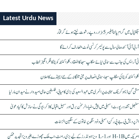
Latest Urdu News
جگتیال میں گرام پالنا آفیسر 5 ہزار روپے رشوت لیتے ہوئے گرفتار
آر بی آئی آئندہ مالی سال سے پولیمر کرنسی نوٹ متعارف کرائے گا
ٹی آر ایس کی جانب سے سماجی نیائے سنکلپ سبھا کا انعقاد، کلواکنٹلہ کویتا کا فکر انگیز خطاب
کلواکنٹلہ کویتا کی سنکلپ سبھا، سماجی انصاف پر مبنی تلنگانہ کے نئے ایجنڈے کا اعلان
مشی گن ڈیموکریٹک سینیٹ پرائمری میں عبدالسعید کی بڑی کامیابی، فلسطین حامی امیدوار نے میدان مار لیا
سنبھل تشدد رپورٹ اسمبلی میں پیش، ضیاء الرحمٰن برق اور سہیل اقبال کا ذکر، یوگی نے سازش کا کیا دعویٰ
اتر پردیش بی جے پی رکن اسمبلی ونود سنگھ پر خاتون کے سنگین الزامات
امریکہ میں H-1B اور L-1 ویزا ہولڈرز کے لیے بڑی راحت، اب ملک چھوڑے بغیر ویزا تجدید ممکن