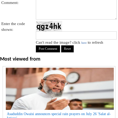
Comment:
Enter the code
shown:
Can't read the image? click
to refresh
here
Most viewed from
Asaduddin Owaisi announces special rain prayers on July 26 'Salat al-