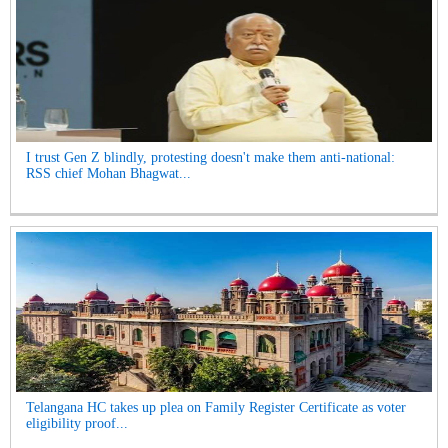
I trust Gen Z blindly, protesting doesn't make them anti-national:
RSS chief Mohan Bhagwat...
Telangana HC takes up plea on Family Register Certificate as voter
eligibility proof...