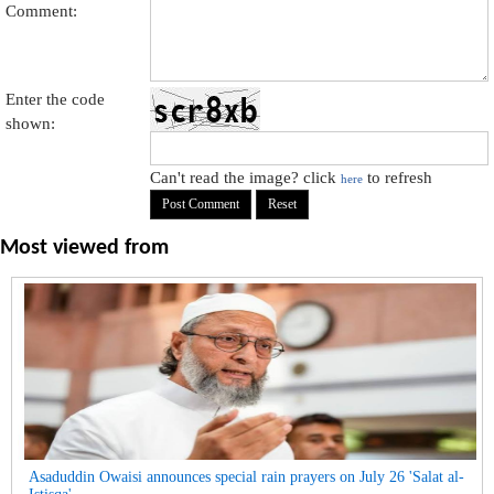
Comment:
Enter the code
shown:
Can't read the image? click
to refresh
here
Most viewed from
Asaduddin Owaisi announces special rain prayers on July 26 'Salat al-