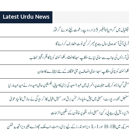
Latest Urdu News
جگتیال میں گرام پالنا آفیسر 5 ہزار روپے رشوت لیتے ہوئے گرفتار
آر بی آئی آئندہ مالی سال سے پولیمر کرنسی نوٹ متعارف کرائے گا
ٹی آر ایس کی جانب سے سماجی نیائے سنکلپ سبھا کا انعقاد، کلواکنٹلہ کویتا کا فکر انگیز خطاب
کلواکنٹلہ کویتا کی سنکلپ سبھا، سماجی انصاف پر مبنی تلنگانہ کے نئے ایجنڈے کا اعلان
مشی گن ڈیموکریٹک سینیٹ پرائمری میں عبدالسعید کی بڑی کامیابی، فلسطین حامی امیدوار نے میدان مار لیا
سنبھل تشدد رپورٹ اسمبلی میں پیش، ضیاء الرحمٰن برق اور سہیل اقبال کا ذکر، یوگی نے سازش کا کیا دعویٰ
اتر پردیش بی جے پی رکن اسمبلی ونود سنگھ پر خاتون کے سنگین الزامات
امریکہ میں H-1B اور L-1 ویزا ہولڈرز کے لیے بڑی راحت، اب ملک چھوڑے بغیر ویزا تجدید ممکن