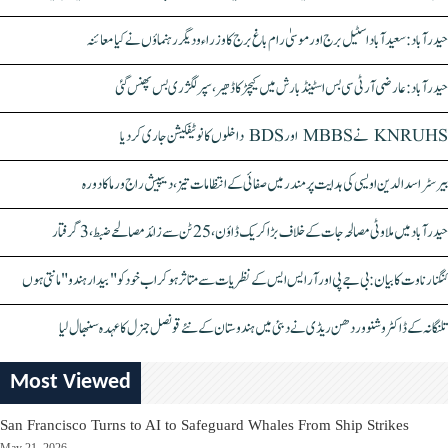
حیدرآباد: سعیدآباد اسٹیل برج اور موسیٰ رام باغ برج کا وزراء و دیگر رہنماؤں نے کیا معائنہ
حیدرآباد: عارضی آر ٹی سی بس اسٹینڈ بارش میں کیچڑ کا ڈھیر، سپر لگژری بس پھنس گئی
KNRUHS نے MBBS اور BDS داخلوں کا نوٹیفکیشن جاری کر دیا
بیرسٹر اسدالدین اویسی کی ہدایت پر مندر میں صفائی کے انتظامات تیز، دیپیش راج ورما کا دورہ
حیدرآباد میں ملاوٹی مصالحہ جات کے خلاف بڑا کریک ڈاؤن، 25 ٹن سے زائد مصالحے ضبط، 3 گرفتار
کنگنا رناوت کا بیان: بی جے پی اور آر ایس ایس کے نظریات سے متاثر ہو کر اب خود کو "بیدار ہندو" مانتی ہوں
تلنگانہ کے ڈاکٹر وشنو وردھن ریڈی نے دبئی میں ہندوستان کے نئے قونصل جنرل کا عہدہ سنبھال لیا
Most Viewed
San Francisco Turns to AI to Safeguard Whales From Ship Strikes