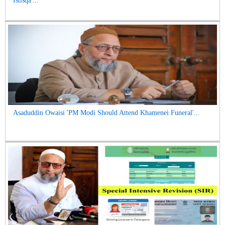
Istisqa'...
Asaduddin Owaisi 'PM Modi Should Attend Khamenei Funeral'...