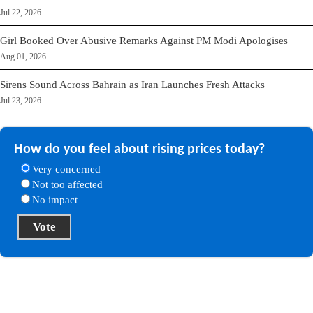
Jul 22, 2026
Girl Booked Over Abusive Remarks Against PM Modi Apologises
Aug 01, 2026
Sirens Sound Across Bahrain as Iran Launches Fresh Attacks
Jul 23, 2026
How do you feel about rising prices today?
Very concerned
Not too affected
No impact