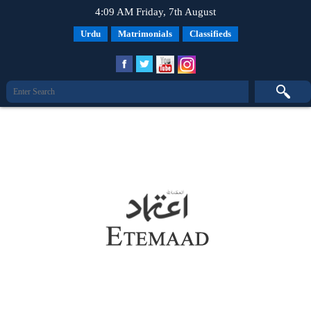
4:09 AM Friday, 7th August
Urdu
Matrimonials
Classifieds