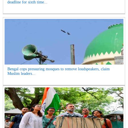
deadline for sixth time...
Bengal cops pressuring mosques to remove loudspeakers, claim
Muslim leaders...