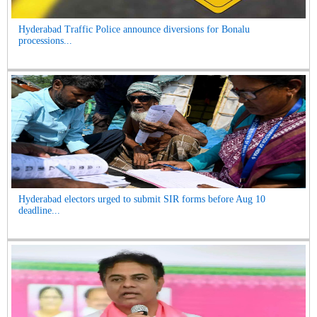
Hyderabad Traffic Police announce diversions for Bonalu
processions...
Hyderabad electors urged to submit SIR forms before Aug 10
deadline...