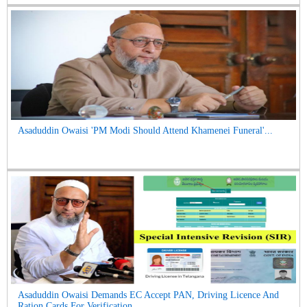
Asaduddin Owaisi 'PM Modi Should Attend Khamenei Funeral'...
Asaduddin Owaisi Demands EC Accept PAN, Driving Licence And
Ration Cards For Verification ...