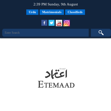
2:39 PM Sunday, 9th August
Urdu
Matrimonials
Classifieds