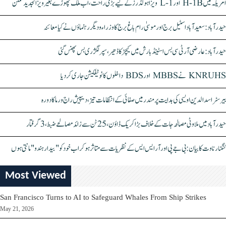
امریکہ میں H-1B اور L-1 ویزا ہولڈرز کے لیے بڑی راحت، اب ملک چھوڑے بغیر ویزا تجدید ممکن
حیدرآباد: سعیدآباد اسٹیل برج اور موسیٰ رام باغ برج کا وزراء و دیگر رہنماؤں نے کیا معائنہ
حیدرآباد: عارضی آر ٹی سی بس اسٹینڈ بارش میں کیچڑ کا ڈھیر، سپر لگژری بس پھنس گئی
KNRUHS نے MBBS اور BDS داخلوں کا نوٹیفکیشن جاری کر دیا
بیرسٹر اسدالدین اویسی کی ہدایت پر مندر میں صفائی کے انتظامات تیز، دیپیش راج ورما کا دورہ
حیدرآباد میں ملاوٹی مصالحہ جات کے خلاف بڑا کریک ڈاؤن، 25 ٹن سے زائد مصالحے ضبط، 3 گرفتار
کنگنا رناوت کا بیان: بی جے پی اور آر ایس ایس کے نظریات سے متاثر ہو کر اب خود کو "بیدار ہندو" مانتی ہوں
Most Viewed
San Francisco Turns to AI to Safeguard Whales From Ship Strikes
May 21, 2026