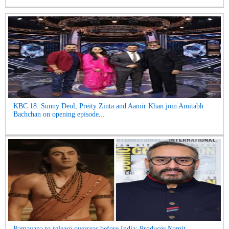
KBC 18: Sunny Deol, Preity Zinta and Aamir Khan join Amitabh
Bachchan on opening episode...
Ramayana to release overseas before India: Producer Namit