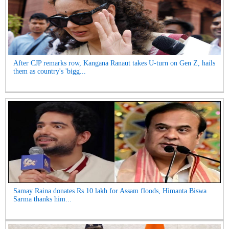
After CJP remarks row, Kangana Ranaut takes U-turn on Gen Z, hails
them as country's 'bigg...
Samay Raina donates Rs 10 lakh for Assam floods, Himanta Biswa
Sarma thanks him...