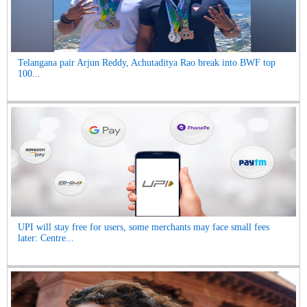
Telangana pair Arjun Reddy, Achutaditya Rao break into BWF top
100...
UPI will stay free for users, some merchants may face small fees
later: Centre...