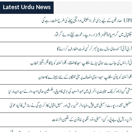
Latest Urdu News
UPI صارفین کے لیے بڑی خبر، ڈیجیٹل ادائیگی پہلے کی طرح مفت رہے گی
جگتیال میں گرام پالنا آفیسر 5 ہزار روپے رشوت لیتے ہوئے گرفتار
آر بی آئی آئندہ مالی سال سے پولیمر کرنسی نوٹ متعارف کرائے گا
ٹی آر ایس کی جانب سے سماجی نیائے سنکلپ سبھا کا انعقاد، کلواکنٹلہ کویتا کا فکر انگیز خطاب
کلواکنٹلہ کویتا کی سنکلپ سبھا، سماجی انصاف پر مبنی تلنگانہ کے نئے ایجنڈے کا اعلان
مشی گن ڈیموکریٹک سینیٹ پرائمری میں عبدالسعید کی بڑی کامیابی، فلسطین حامی امیدوار نے میدان مار لیا
سنبھل تشدد رپورٹ اسمبلی میں پیش، ضیاء الرحمٰن برق اور سہیل اقبال کا ذکر، یوگی نے سازش کا کیا دعویٰ
اتر پردیش بی جے پی رکن اسمبلی ونود سنگھ پر خاتون کے سنگین الزامات