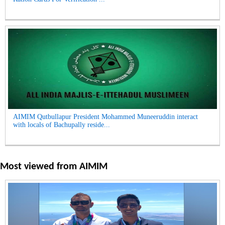
AIMIM Qutbullapur President Mohammed Muneeruddin interact
with locals of Bachupally reside...
Most viewed from
AIMIM