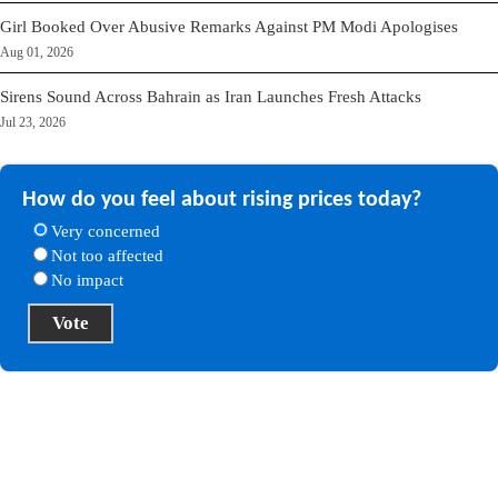
Girl Booked Over Abusive Remarks Against PM Modi Apologises
Aug 01, 2026
Sirens Sound Across Bahrain as Iran Launches Fresh Attacks
Jul 23, 2026
How do you feel about rising prices today?
Very concerned
Not too affected
No impact