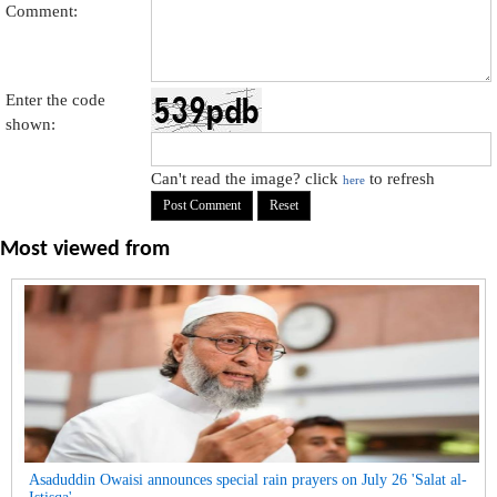
Comment:
Enter the code
shown:
Can't read the image? click
to refresh
here
Most viewed from
Asaduddin Owaisi announces special rain prayers on July 26 'Salat al-