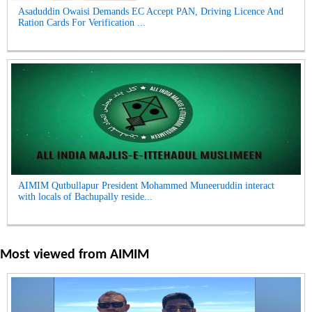
Asaduddin Owaisi Demands EC Accept PAN, Driving Licence And
Ration Cards For Verification ...
AIMIM Qutbullapur President Mohammed Muneeruddin interact
with locals of Bachupally reside...
Most viewed from
AIMIM