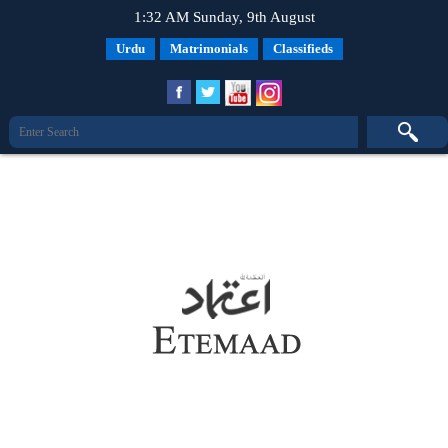
1:32 AM Sunday, 9th August
Urdu
Matrimonials
Classifieds