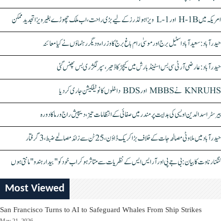
امریکہ میں H-1B اور L-1 ویزا ہولڈرز کے لیے بڑی راحت، اب ملک چھوڑے بغیر ویزا تجدید ممکن
حیدرآباد: سعیدآباد اسٹیل برج اور موسیٰ رام باغ برج کا وزراء و دیگر رہنماؤں نے کیا معائنہ
حیدرآباد: عارضی آر ٹی سی بس اسٹینڈ بارش میں کیچڑ کا ڈھیر، سپر لگژری بس پھنس گئی
KNRUHS نے MBBS اور BDS داخلوں کا نوٹیفکیشن جاری کر دیا
بیرسٹر اسدالدین اویسی کی ہدایت پر مندر میں صفائی کے انتظامات تیز، دیپیش راج ورما کا دورہ
حیدرآباد میں ملاوٹی مصالحہ جات کے خلاف بڑا کریک ڈاؤن، 25 ٹن سے زائد مصالحے ضبط، 3 گرفتار
کنگنا رناوت کا بیان: بی جے پی اور آر ایس ایس کے نظریات سے متاثر ہو کر اب خود کو "بیدار ہندو" مانتی ہوں
Most Viewed
San Francisco Turns to AI to Safeguard Whales From Ship Strikes