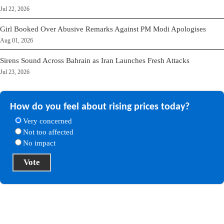
Jul 22, 2026
Girl Booked Over Abusive Remarks Against PM Modi Apologises
Aug 01, 2026
Sirens Sound Across Bahrain as Iran Launches Fresh Attacks
Jul 23, 2026
How do you feel about rising prices today?
Very concerned
Not too affected
No impact