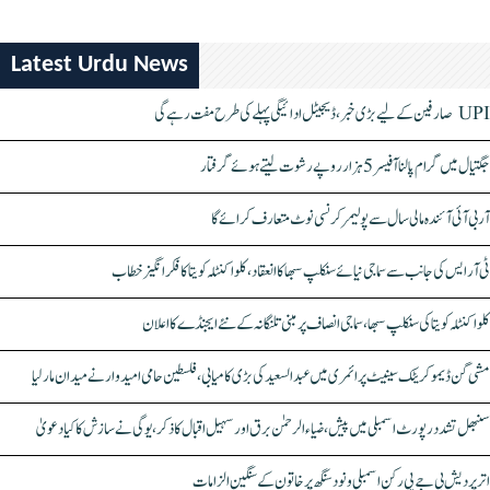
Latest Urdu News
UPI صارفین کے لیے بڑی خبر، ڈیجیٹل ادائیگی پہلے کی طرح مفت رہے گی
جگتیال میں گرام پالنا آفیسر 5 ہزار روپے رشوت لیتے ہوئے گرفتار
آر بی آئی آئندہ مالی سال سے پولیمر کرنسی نوٹ متعارف کرائے گا
ٹی آر ایس کی جانب سے سماجی نیائے سنکلپ سبھا کا انعقاد، کلواکنٹلہ کویتا کا فکر انگیز خطاب
کلواکنٹلہ کویتا کی سنکلپ سبھا، سماجی انصاف پر مبنی تلنگانہ کے نئے ایجنڈے کا اعلان
مشی گن ڈیموکریٹک سینیٹ پرائمری میں عبدالسعید کی بڑی کامیابی، فلسطین حامی امیدوار نے میدان مار لیا
سنبھل تشدد رپورٹ اسمبلی میں پیش، ضیاء الرحمٰن برق اور سہیل اقبال کا ذکر، یوگی نے سازش کا کیا دعویٰ
اتر پردیش بی جے پی رکن اسمبلی ونود سنگھ پر خاتون کے سنگین الزامات