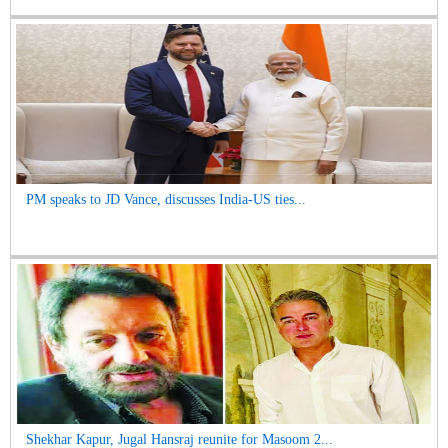
PM speaks to JD Vance, discusses India-US ties...
Shekhar Kapur, Jugal Hansraj reunite for Masoom 2...