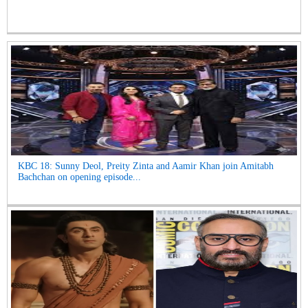
KBC 18: Sunny Deol, Preity Zinta and Aamir Khan join Amitabh
Bachchan on opening episode...