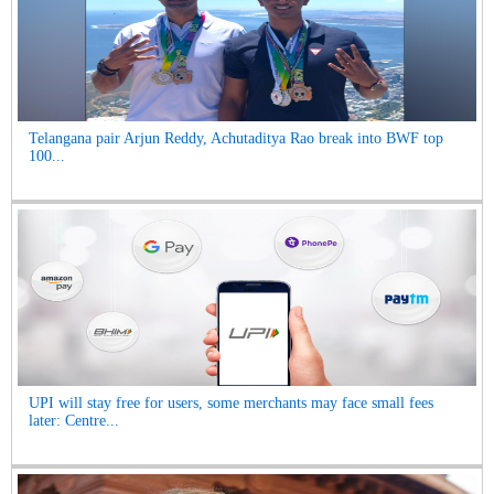
Telangana pair Arjun Reddy, Achutaditya Rao break into BWF top
100...
UPI will stay free for users, some merchants may face small fees
later: Centre...