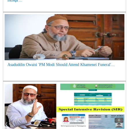
Istisqa'...
Asaduddin Owaisi 'PM Modi Should Attend Khamenei Funeral'...