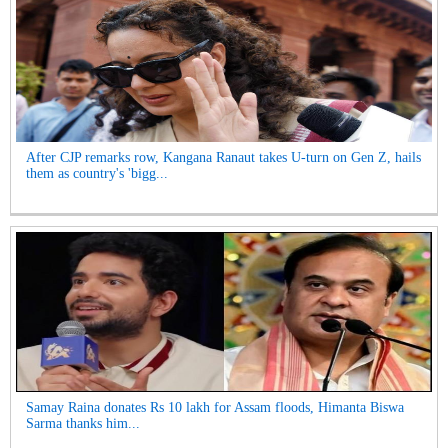
After CJP remarks row, Kangana Ranaut takes U-turn on Gen Z, hails
them as country's 'bigg...
Samay Raina donates Rs 10 lakh for Assam floods, Himanta Biswa
Sarma thanks him...