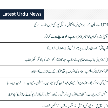
Latest Urdu News
UPI صارفین کے لیے بڑی خبر، ڈیجیٹل ادائیگی پہلے کی طرح مفت رہے گی
جگتیال میں گرام پالنا آفیسر 5 ہزار روپے رشوت لیتے ہوئے گرفتار
آر بی آئی آئندہ مالی سال سے پولیمر کرنسی نوٹ متعارف کرائے گا
ٹی آر ایس کی جانب سے سماجی نیائے سنکلپ سبھا کا انعقاد، کلواکنٹلہ کویتا کا فکر انگیز خطاب
کلواکنٹلہ کویتا کی سنکلپ سبھا، سماجی انصاف پر مبنی تلنگانہ کے نئے ایجنڈے کا اعلان
مشی گن ڈیموکریٹک سینیٹ پرائمری میں عبدالسعید کی بڑی کامیابی، فلسطین حامی امیدوار نے میدان مار لیا
سنبھل تشدد رپورٹ اسمبلی میں پیش، ضیاء الرحمٰن برق اور سہیل اقبال کا ذکر، یوگی نے سازش کا کیا دعویٰ
اتر پردیش بی جے پی رکن اسمبلی ونود سنگھ پر خاتون کے سنگین الزامات