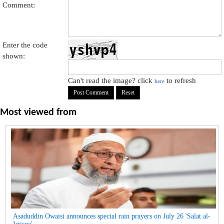
Comment:
Enter the code
shown:
Can't read the image? click
to refresh
here
Most viewed from
Asaduddin Owaisi announces special rain prayers on July 26 'Salat al-