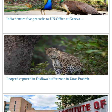
India donates five peacocks to UN Office at Geneva...
Leopard captured in Dudhwa buffer zone in Uttar Pradesh...