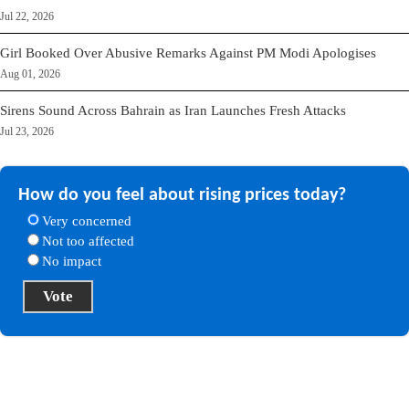
Jul 22, 2026
Girl Booked Over Abusive Remarks Against PM Modi Apologises
Aug 01, 2026
Sirens Sound Across Bahrain as Iran Launches Fresh Attacks
Jul 23, 2026
How do you feel about rising prices today?
Very concerned
Not too affected
No impact