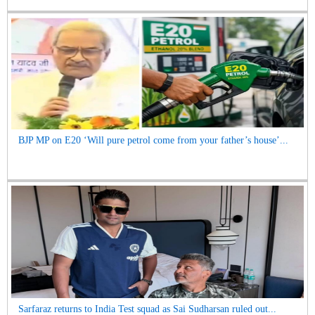
BJP MP on E20 ‘Will pure petrol come from your father’s house’...
Sarfaraz returns to India Test squad as Sai Sudharsan ruled out...