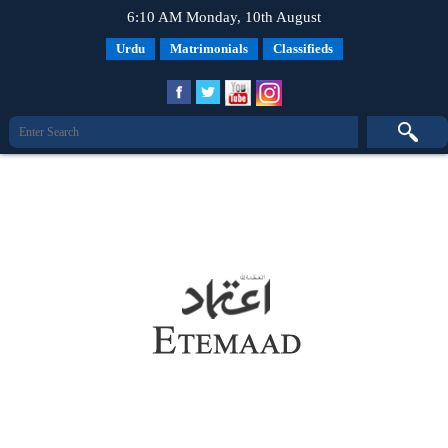
6:10 AM Monday, 10th August
Urdu
Matrimonials
Classifieds