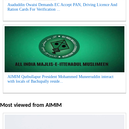
Asaduddin Owaisi Demands EC Accept PAN, Driving Licence And
Ration Cards For Verification ...
AIMIM Qutbullapur President Mohammed Muneeruddin interact
with locals of Bachupally reside...
Most viewed from
AIMIM