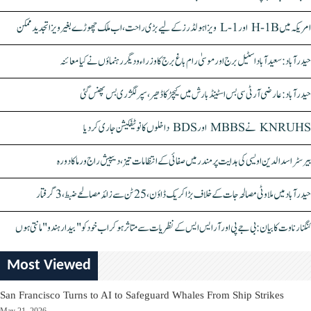
امریکہ میں H-1B اور L-1 ویزا ہولڈرز کے لیے بڑی راحت، اب ملک چھوڑے بغیر ویزا تجدید ممکن
حیدرآباد: سعیدآباد اسٹیل برج اور موسیٰ رام باغ برج کا وزراء و دیگر رہنماؤں نے کیا معائنہ
حیدرآباد: عارضی آر ٹی سی بس اسٹینڈ بارش میں کیچڑ کا ڈھیر، سپر لگژری بس پھنس گئی
KNRUHS نے MBBS اور BDS داخلوں کا نوٹیفکیشن جاری کر دیا
بیرسٹر اسدالدین اویسی کی ہدایت پر مندر میں صفائی کے انتظامات تیز، دیپیش راج ورما کا دورہ
حیدرآباد میں ملاوٹی مصالحہ جات کے خلاف بڑا کریک ڈاؤن، 25 ٹن سے زائد مصالحے ضبط، 3 گرفتار
کنگنا رناوت کا بیان: بی جے پی اور آر ایس ایس کے نظریات سے متاثر ہو کر اب خود کو "بیدار ہندو" مانتی ہوں
Most Viewed
San Francisco Turns to AI to Safeguard Whales From Ship Strikes