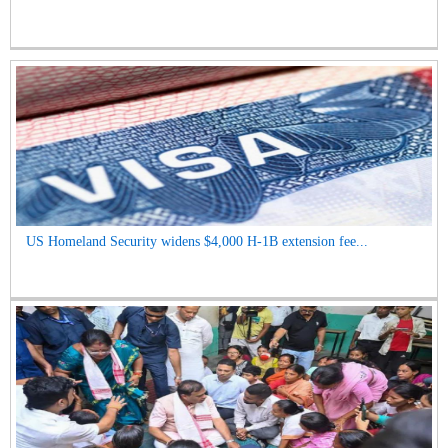
US Homeland Security widens $4,000 H-1B extension fee...