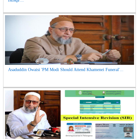
Istisqa'...
Asaduddin Owaisi 'PM Modi Should Attend Khamenei Funeral'...