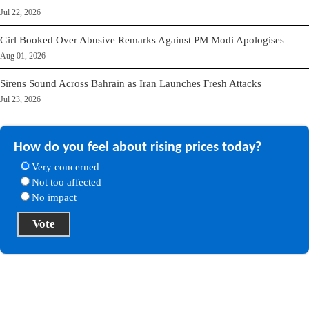
Jul 22, 2026
Girl Booked Over Abusive Remarks Against PM Modi Apologises
Aug 01, 2026
Sirens Sound Across Bahrain as Iran Launches Fresh Attacks
Jul 23, 2026
How do you feel about rising prices today?
Very concerned
Not too affected
No impact