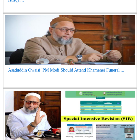
Istisqa'...
Asaduddin Owaisi 'PM Modi Should Attend Khamenei Funeral'...