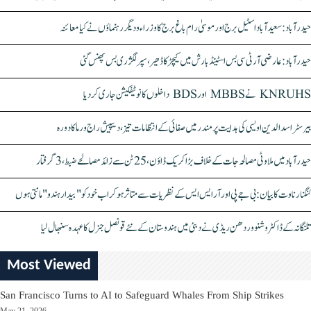
حیدرآباد: سعیدآباد اسٹیل برج اور موسیٰ رام باغ برج کا وزراء و دیگر رہنماؤں نے کیا معائنہ
حیدرآباد: عارضی آر ٹی سی بس اسٹینڈ بارش میں کیچڑ کا ڈھیر، سپر لگژری بس پھنس گئی
KNRUHS نے MBBS اور BDS داخلوں کا نوٹیفکیشن جاری کر دیا
بیرسٹر اسدالدین اویسی کی ہدایت پر مندر میں صفائی کے انتظامات تیز، دیپیش راج ورما کا دورہ
حیدرآباد میں ملاوٹی مصالحہ جات کے خلاف بڑا کریک ڈاؤن، 25 ٹن سے زائد مصالحے ضبط، 3 گرفتار
کنگنا رناوت کا بیان: بی جے پی اور آر ایس ایس کے نظریات سے متاثر ہو کر اب خود کو "بیدار ہندو" مانتی ہوں
تلنگانہ کے ڈاکٹر وشنو وردھن ریڈی نے دبئی میں ہندوستان کے نئے قونصل جنرل کا عہدہ سنبھال لیا
Most Viewed
San Francisco Turns to AI to Safeguard Whales From Ship Strikes