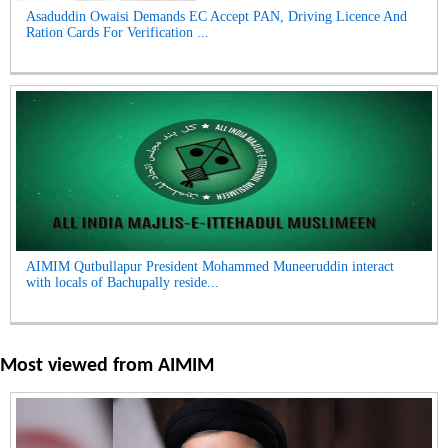
Asaduddin Owaisi Demands EC Accept PAN, Driving Licence And
Ration Cards For Verification ...
AIMIM Qutbullapur President Mohammed Muneeruddin interact
with locals of Bachupally reside...
Most viewed from
AIMIM