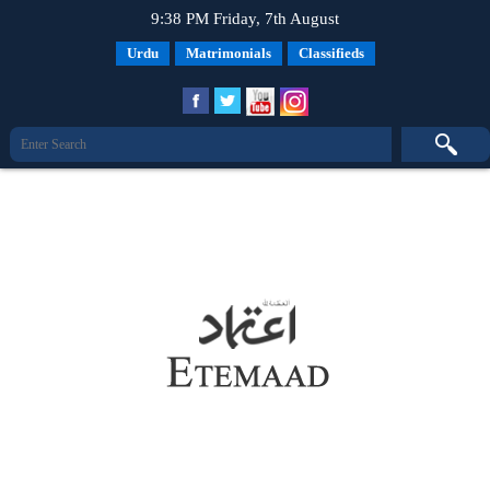
9:38 PM Friday, 7th August
Urdu
Matrimonials
Classifieds