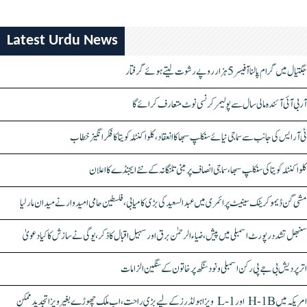
Latest Urdu News
جگتیال میں گرام پالنا آفیسر 5 ہزار روپے رشوت لیتے ہوئے گرفتار
آر بی آئی آئندہ مالی سال سے پولیمر کرنسی نوٹ متعارف کرائے گا
ٹی آر ایس کی جانب سے سماجی نیائے سنکلپ سبھا کا انعقاد، کلواکنٹلہ کویتا کا فکر انگیز خطاب
کلواکنٹلہ کویتا کی سنکلپ سبھا، سماجی انصاف پر مبنی تلنگانہ کے نئے ایجنڈے کا اعلان
مشی گن ڈیموکریٹک سینیٹ پرائمری میں عبدالسعید کی بڑی کامیابی، فلسطین حامی امیدوار نے میدان مار لیا
سنبھل تشدد رپورٹ اسمبلی میں پیش، ضیاء الرحمٰن برق اور سہیل اقبال کا ذکر، یوگی نے سازش کا کیا دعویٰ
اتر پردیش بی جے پی رکن اسمبلی ونود سنگھ پر خاتون کے سنگین الزامات
امریکہ میں H-1B اور L-1 ویزا ہولڈرز کے لیے بڑی راحت، اب ملک چھوڑے بغیر ویزا تجدید ممکن