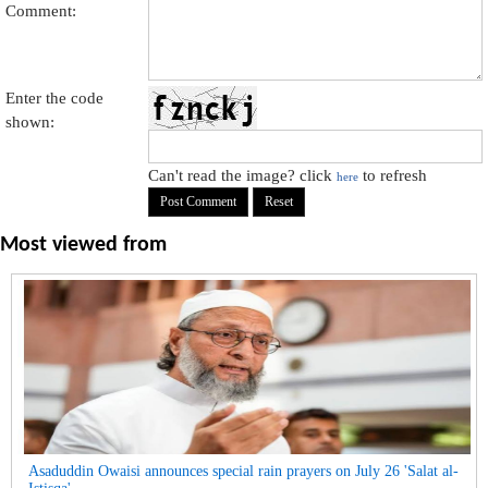
Comment:
Enter the code
shown:
Can't read the image? click
to refresh
here
Most viewed from
Asaduddin Owaisi announces special rain prayers on July 26 'Salat al-