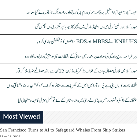
حیدرآباد: سعیدآباد اسٹیل برج اور موسیٰ رام باغ برج کا وزراء و دیگر رہنماؤں نے کیا معائنہ
حیدرآباد: عارضی آر ٹی سی بس اسٹینڈ بارش میں کیچڑ کا ڈھیر، سپر لگژری بس پھنس گئی
KNRUHS نے MBBS اور BDS داخلوں کا نوٹیفکیشن جاری کر دیا
بیرسٹر اسدالدین اویسی کی ہدایت پر مندر میں صفائی کے انتظامات تیز، دیپیش راج ورما کا دورہ
حیدرآباد میں ملاوٹی مصالحہ جات کے خلاف بڑا کریک ڈاؤن، 25 ٹن سے زائد مصالحے ضبط، 3 گرفتار
کنگنا رناوت کا بیان: بی جے پی اور آر ایس ایس کے نظریات سے متاثر ہو کر اب خود کو "بیدار ہندو" مانتی ہوں
تلنگانہ کے ڈاکٹر وشنو وردھن ریڈی نے دبئی میں ہندوستان کے نئے قونصل جنرل کا عہدہ سنبھال لیا
Most Viewed
San Francisco Turns to AI to Safeguard Whales From Ship Strikes