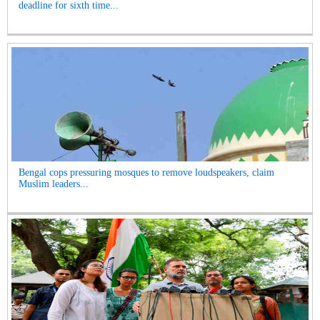
deadline for sixth time...
Bengal cops pressuring mosques to remove loudspeakers, claim
Muslim leaders...