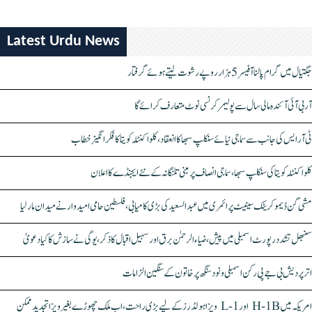
Latest Urdu News
جگتیال میں گرام پالنا آفیسر 5 ہزار روپے رشوت لیتے ہوئے گرفتار
آر بی آئی آئندہ مالی سال سے پولیمر کرنسی نوٹ متعارف کرائے گا
ٹی آر ایس کی جانب سے سماجی نیائے سنکلپ سبھا کا انعقاد، کلواکنٹلہ کویتا کا فکر انگیز خطاب
کلواکنٹلہ کویتا کی سنکلپ سبھا، سماجی انصاف پر مبنی تلنگانہ کے نئے ایجنڈے کا اعلان
مشی گن ڈیموکریٹک سینیٹ پرائمری میں عبدالسعید کی بڑی کامیابی، فلسطین حامی امیدوار نے میدان مار لیا
سنبھل تشدد رپورٹ اسمبلی میں پیش، ضیاء الرحمٰن برق اور سہیل اقبال کا ذکر، یوگی نے سازش کا کیا دعویٰ
اتر پردیش بی جے پی رکن اسمبلی ونود سنگھ پر خاتون کے سنگین الزامات
امریکہ میں H-1B اور L-1 ویزا ہولڈرز کے لیے بڑی راحت، اب ملک چھوڑے بغیر ویزا تجدید ممکن