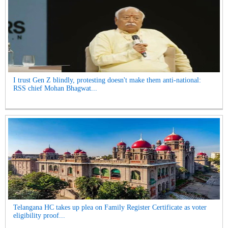
I trust Gen Z blindly, protesting doesn't make them anti-national:
RSS chief Mohan Bhagwat...
Telangana HC takes up plea on Family Register Certificate as voter
eligibility proof...