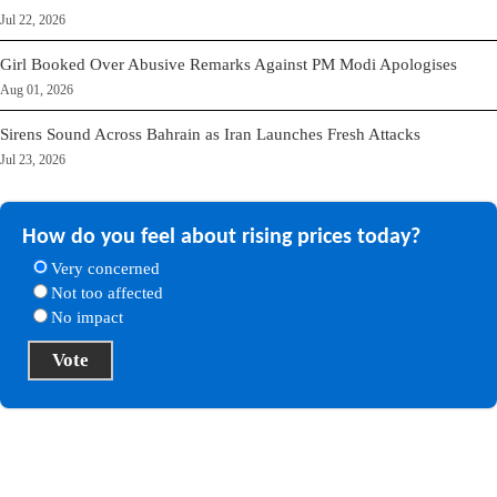
Jul 22, 2026
Girl Booked Over Abusive Remarks Against PM Modi Apologises
Aug 01, 2026
Sirens Sound Across Bahrain as Iran Launches Fresh Attacks
Jul 23, 2026
How do you feel about rising prices today?
Very concerned
Not too affected
No impact