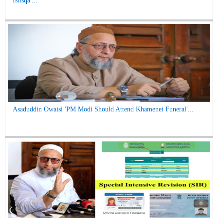
Istisqa'...
Asaduddin Owaisi 'PM Modi Should Attend Khamenei Funeral'...