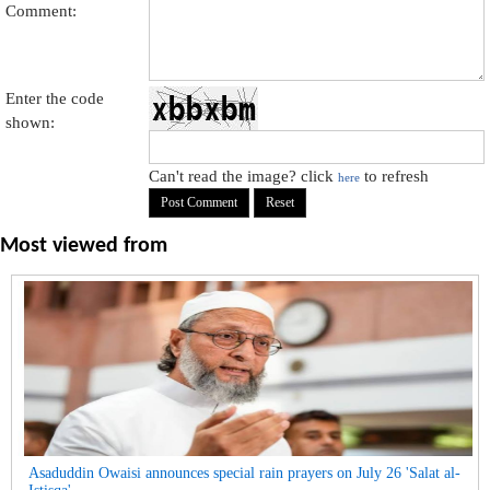
Comment:
Enter the code
shown:
Can't read the image? click
to refresh
here
Most viewed from
Asaduddin Owaisi announces special rain prayers on July 26 'Salat al-