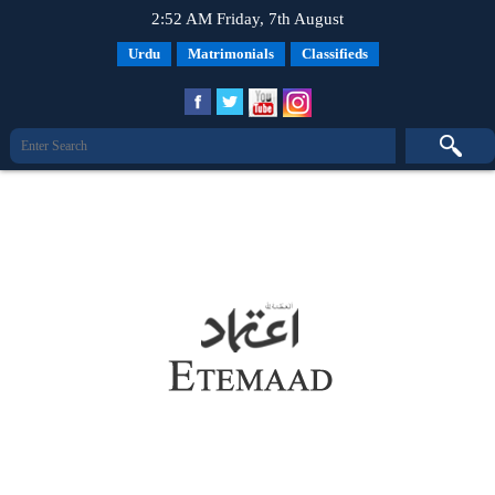
2:52 AM Friday, 7th August
Urdu
Matrimonials
Classifieds