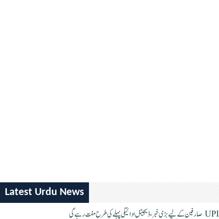
Latest Urdu News
UPI صارفین کے لیے بڑی خبر، ڈیجیٹل ادائیگی پہلے کی طرح مفت رہے گی