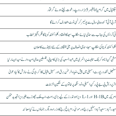
جگتیال میں گرام پالنا آفیسر 5 ہزار روپے رشوت لیتے ہوئے گرفتار
آر بی آئی آئندہ مالی سال سے پولیمر کرنسی نوٹ متعارف کرائے گا
ٹی آر ایس کی جانب سے سماجی نیائے سنکلپ سبھا کا انعقاد، کلواکنٹلہ کویتا کا فکر انگیز خطاب
کلواکنٹلہ کویتا کی سنکلپ سبھا، سماجی انصاف پر مبنی تلنگانہ کے نئے ایجنڈے کا اعلان
مشی گن ڈیموکریٹک سینیٹ پرائمری میں عبدالسعید کی بڑی کامیابی، فلسطین حامی امیدوار نے میدان مار لیا
سنبھل تشدد رپورٹ اسمبلی میں پیش، ضیاء الرحمٰن برق اور سہیل اقبال کا ذکر، یوگی نے سازش کا کیا دعویٰ
اتر پردیش بی جے پی رکن اسمبلی ونود سنگھ پر خاتون کے سنگین الزامات
امریکہ میں H-1B اور L-1 ویزا ہولڈرز کے لیے بڑی راحت، اب ملک چھوڑے بغیر ویزا تجدید ممکن
حیدرآباد: سعیدآباد اسٹیل برج اور موسیٰ رام باغ برج کا وزراء و دیگر رہنماؤں نے کیا معائنہ