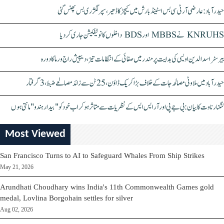
حیدرآباد: عارضی آر ٹی سی بس اسٹینڈ بارش میں کیچڑ کا ڈھیر، سپر لگژری بس پھنس گئی
KNRUHS نے MBBS اور BDS داخلوں کا نوٹیفکیشن جاری کر دیا
بیرسٹر اسدالدین اویسی کی ہدایت پر مندر میں صفائی کے انتظامات تیز، دیپیش راج ورما کا دورہ
حیدرآباد میں ملاوٹی مصالحہ جات کے خلاف بڑا کریک ڈاؤن، 25 ٹن سے زائد مصالحے ضبط، 3 گرفتار
کنگنا رناوت کا بیان: بی جے پی اور آر ایس ایس کے نظریات سے متاثر ہو کر اب خود کو "بیدار ہندو" مانتی ہوں
Most Viewed
San Francisco Turns to AI to Safeguard Whales From Ship Strikes
May 21, 2026
Arundhati Choudhary wins India's 11th Commonwealth Games gold
medal, Lovlina Borgohain settles for silver
Aug 02, 2026