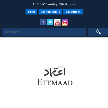
1:39 PM Sunday, 9th August
Urdu
Matrimonials
Classifieds