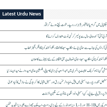
Latest Urdu News
جگتیال میں گرام پالنا آفیسر 5 ہزار روپے رشوت لیتے ہوئے گرفتار
آر بی آئی آئندہ مالی سال سے پولیمر کرنسی نوٹ متعارف کرائے گا
ٹی آر ایس کی جانب سے سماجی نیائے سنکلپ سبھا کا انعقاد، کلواکنٹلہ کویتا کا فکر انگیز خطاب
کلواکنٹلہ کویتا کی سنکلپ سبھا، سماجی انصاف پر مبنی تلنگانہ کے نئے ایجنڈے کا اعلان
مشی گن ڈیموکریٹک سینیٹ پرائمری میں عبدالسعید کی بڑی کامیابی، فلسطین حامی امیدوار نے میدان مار لیا
سنبھل تشدد رپورٹ اسمبلی میں پیش، ضیاء الرحمٰن برق اور سہیل اقبال کا ذکر، یوگی نے سازش کا کیا دعویٰ
اتر پردیش بی جے پی رکن اسمبلی ونود سنگھ پر خاتون کے سنگین الزامات
امریکہ میں H-1B اور L-1 ویزا ہولڈرز کے لیے بڑی راحت، اب ملک چھوڑے بغیر ویزا تجدید ممکن