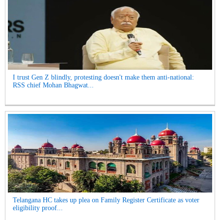
I trust Gen Z blindly, protesting doesn't make them anti-national:
RSS chief Mohan Bhagwat...
Telangana HC takes up plea on Family Register Certificate as voter
eligibility proof...