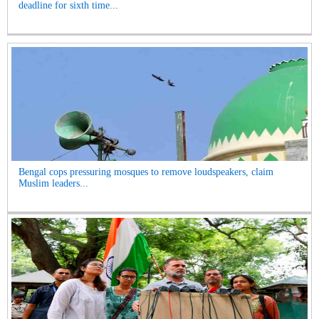
deadline for sixth time...
Bengal cops pressuring mosques to remove loudspeakers, claim
Muslim leaders...