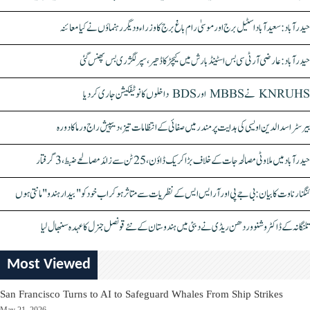
حیدرآباد: سعیدآباد اسٹیل برج اور موسیٰ رام باغ برج کا وزراء و دیگر رہنماؤں نے کیا معائنہ
حیدرآباد: عارضی آر ٹی سی بس اسٹینڈ بارش میں کیچڑ کا ڈھیر، سپر لگژری بس پھنس گئی
KNRUHS نے MBBS اور BDS داخلوں کا نوٹیفکیشن جاری کر دیا
بیرسٹر اسدالدین اویسی کی ہدایت پر مندر میں صفائی کے انتظامات تیز، دیپیش راج ورما کا دورہ
حیدرآباد میں ملاوٹی مصالحہ جات کے خلاف بڑا کریک ڈاؤن، 25 ٹن سے زائد مصالحے ضبط، 3 گرفتار
کنگنا رناوت کا بیان: بی جے پی اور آر ایس ایس کے نظریات سے متاثر ہو کر اب خود کو "بیدار ہندو" مانتی ہوں
تلنگانہ کے ڈاکٹر وشنو وردھن ریڈی نے دبئی میں ہندوستان کے نئے قونصل جنرل کا عہدہ سنبھال لیا
Most Viewed
San Francisco Turns to AI to Safeguard Whales From Ship Strikes