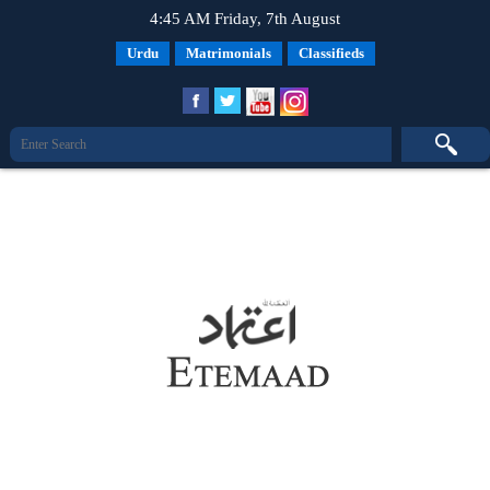
4:45 AM Friday, 7th August
Urdu
Matrimonials
Classifieds