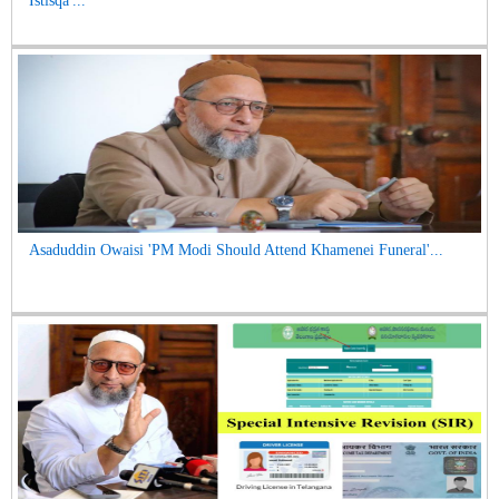
Istisqa'...
Asaduddin Owaisi 'PM Modi Should Attend Khamenei Funeral'...