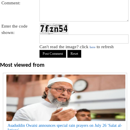
Comment:
Enter the code
shown:
Can't read the image? click
to refresh
here
Most viewed from
Asaduddin Owaisi announces special rain prayers on July 26 'Salat al-