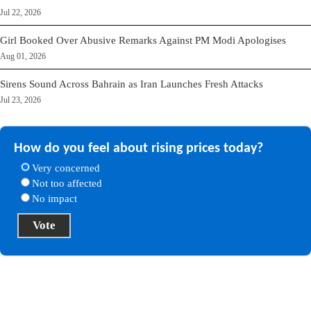
Jul 22, 2026
Girl Booked Over Abusive Remarks Against PM Modi Apologises
Aug 01, 2026
Sirens Sound Across Bahrain as Iran Launches Fresh Attacks
Jul 23, 2026
How do you feel about rising prices today?
Very concerned
Not too affected
No impact