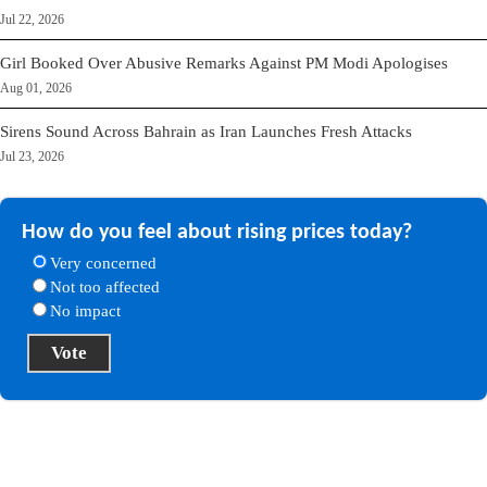
Jul 22, 2026
Girl Booked Over Abusive Remarks Against PM Modi Apologises
Aug 01, 2026
Sirens Sound Across Bahrain as Iran Launches Fresh Attacks
Jul 23, 2026
How do you feel about rising prices today?
Very concerned
Not too affected
No impact