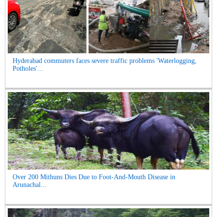
Hyderabad commuters faces severe traffic problems 'Waterlogging,
Potholes'...
Over 200 Mithuns Dies Due to Foot-And-Mouth Disease in
Arunachal...