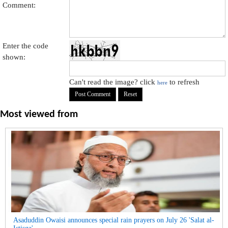
Comment:
Enter the code
shown:
Can't read the image? click
to refresh
here
Most viewed from
Asaduddin Owaisi announces special rain prayers on July 26 'Salat al-