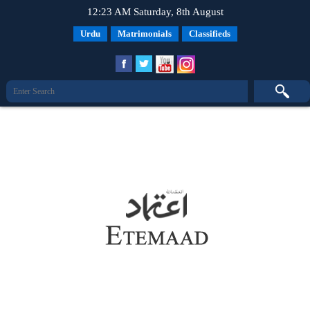
12:23 AM Saturday, 8th August
Urdu
Matrimonials
Classifieds