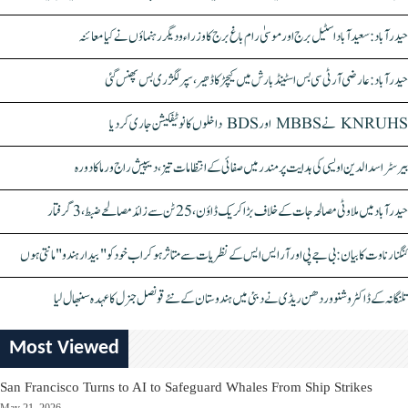
حیدرآباد: سعیدآباد اسٹیل برج اور موسیٰ رام باغ برج کا وزراء و دیگر رہنماؤں نے کیا معائنہ
حیدرآباد: عارضی آر ٹی سی بس اسٹینڈ بارش میں کیچڑ کا ڈھیر، سپر لگژری بس پھنس گئی
KNRUHS نے MBBS اور BDS داخلوں کا نوٹیفکیشن جاری کر دیا
بیرسٹر اسدالدین اویسی کی ہدایت پر مندر میں صفائی کے انتظامات تیز، دیپیش راج ورما کا دورہ
حیدرآباد میں ملاوٹی مصالحہ جات کے خلاف بڑا کریک ڈاؤن، 25 ٹن سے زائد مصالحے ضبط، 3 گرفتار
کنگنا رناوت کا بیان: بی جے پی اور آر ایس ایس کے نظریات سے متاثر ہو کر اب خود کو "بیدار ہندو" مانتی ہوں
تلنگانہ کے ڈاکٹر وشنو وردھن ریڈی نے دبئی میں ہندوستان کے نئے قونصل جنرل کا عہدہ سنبھال لیا
Most Viewed
San Francisco Turns to AI to Safeguard Whales From Ship Strikes