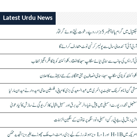
Latest Urdu News
جگتیال میں گرام پالنا آفیسر 5 ہزار روپے رشوت لیتے ہوئے گرفتار
آر بی آئی آئندہ مالی سال سے پولیمر کرنسی نوٹ متعارف کرائے گا
ٹی آر ایس کی جانب سے سماجی نیائے سنکلپ سبھا کا انعقاد، کلواکنٹلہ کویتا کا فکر انگیز خطاب
کلواکنٹلہ کویتا کی سنکلپ سبھا، سماجی انصاف پر مبنی تلنگانہ کے نئے ایجنڈے کا اعلان
مشی گن ڈیموکریٹک سینیٹ پرائمری میں عبدالسعید کی بڑی کامیابی، فلسطین حامی امیدوار نے میدان مار لیا
سنبھل تشدد رپورٹ اسمبلی میں پیش، ضیاء الرحمٰن برق اور سہیل اقبال کا ذکر، یوگی نے سازش کا کیا دعویٰ
اتر پردیش بی جے پی رکن اسمبلی ونود سنگھ پر خاتون کے سنگین الزامات
امریکہ میں H-1B اور L-1 ویزا ہولڈرز کے لیے بڑی راحت، اب ملک چھوڑے بغیر ویزا تجدید ممکن