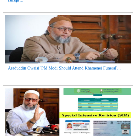
Istisqa'...
Asaduddin Owaisi 'PM Modi Should Attend Khamenei Funeral'...