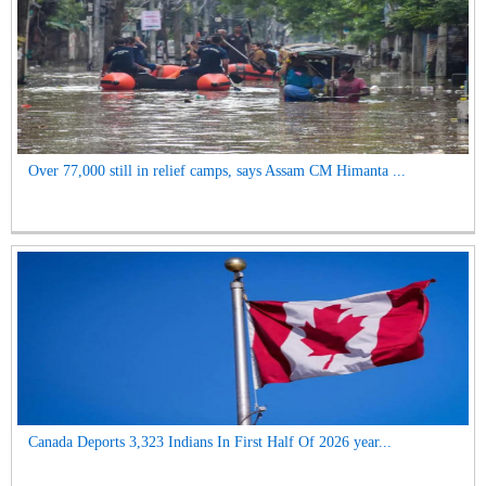
Over 77,000 still in relief camps, says Assam CM Himanta ...
Canada Deports 3,323 Indians In First Half Of 2026 year...