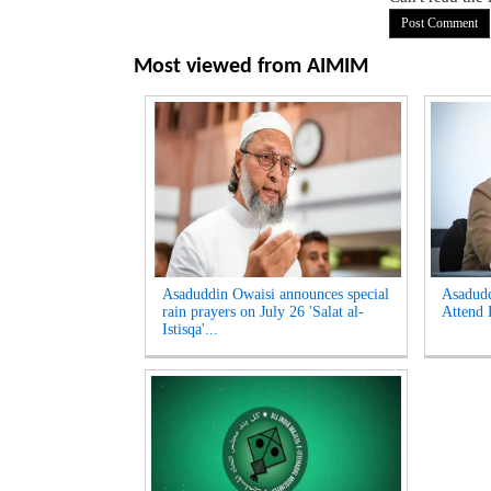
Most viewed from
AIMIM
Asaduddin Owaisi announces special
Asadud
rain prayers on July 26 'Salat al-
Attend 
Istisqa'...