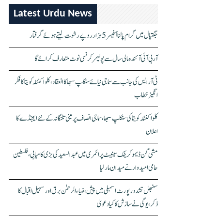
Latest Urdu News
جگتیال میں گرام پالنا آفیسر 5 ہزار روپے رشوت لیتے ہوئے گرفتار
آر بی آئی آئندہ مالی سال سے پولیمر کرنسی نوٹ متعارف کرائے گا
ٹی آر ایس کی جانب سے سماجی نیائے سنکلپ سبھا کا انعقاد، کلواکنٹلہ کویتا کا فکر
انگیز خطاب
کلواکنٹلہ کویتا کی سنکلپ سبھا، سماجی انصاف پر مبنی تلنگانہ کے نئے ایجنڈے کا
اعلان
مشی گن ڈیموکریٹک سینیٹ پرائمری میں عبدالسعید کی بڑی کامیابی، فلسطین
حامی امیدوار نے میدان مار لیا
سنبھل تشدد رپورٹ اسمبلی میں پیش، ضیاء الرحمٰن برق اور سہیل اقبال کا
ذکر، یوگی نے سازش کا کیا دعویٰ