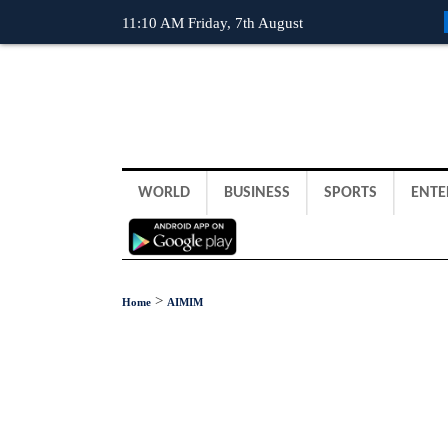
11:10 AM Friday, 7th August
WORLD
BUSINESS
SPORTS
ENTE
>
Home
AIMIM