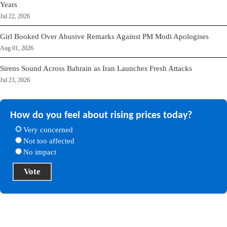
Years
Jul 22, 2026
Girl Booked Over Abusive Remarks Against PM Modi Apologises
Aug 01, 2026
Sirens Sound Across Bahrain as Iran Launches Fresh Attacks
Jul 23, 2026
How do you feel about rising prices today?
Very concerned
Not too affected
No impact