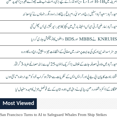
امریکہ میں H-1B اور L-1 ویزا ہولڈرز کے لیے بڑی راحت، اب ملک چھوڑے بغیر ویزا تجدید ممکن
حیدرآباد: سعیدآباد اسٹیل برج اور موسیٰ رام باغ برج کا وزراء و دیگر رہنماؤں نے کیا معائنہ
حیدرآباد: عارضی آر ٹی سی بس اسٹینڈ بارش میں کیچڑ کا ڈھیر، سپر لگژری بس پھنس گئی
KNRUHS نے MBBS اور BDS داخلوں کا نوٹیفکیشن جاری کر دیا
بیرسٹر اسدالدین اویسی کی ہدایت پر مندر میں صفائی کے انتظامات تیز، دیپیش راج ورما کا دورہ
حیدرآباد میں ملاوٹی مصالحہ جات کے خلاف بڑا کریک ڈاؤن، 25 ٹن سے زائد مصالحے ضبط، 3 گرفتار
کنگنا رناوت کا بیان: بی جے پی اور آر ایس ایس کے نظریات سے متاثر ہو کر اب خود کو "بیدار ہندو" مانتی ہوں
تلنگانہ کے ڈاکٹر وشنو وردھن ریڈی نے دبئی میں ہندوستان کے نئے قونصل جنرل کا عہدہ سنبھال لیا
Most Viewed
San Francisco Turns to AI to Safeguard Whales From Ship Strikes