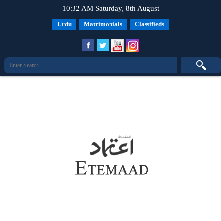
10:32 AM Saturday, 8th August
Urdu
Matrimonials
Classifieds