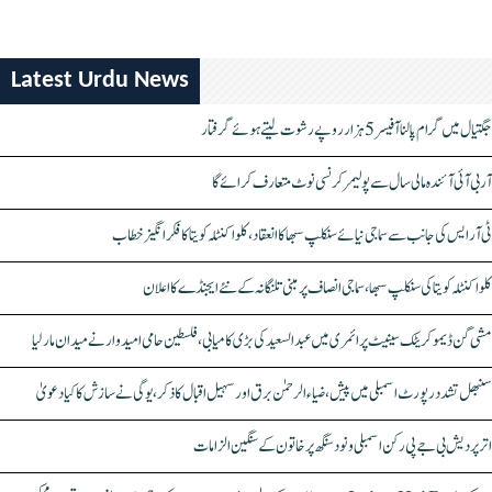
Latest Urdu News
جگتیال میں گرام پالنا آفیسر 5 ہزار روپے رشوت لیتے ہوئے گرفتار
آر بی آئی آئندہ مالی سال سے پولیمر کرنسی نوٹ متعارف کرائے گا
ٹی آر ایس کی جانب سے سماجی نیائے سنکلپ سبھا کا انعقاد، کلواکنٹلہ کویتا کا فکر انگیز خطاب
کلواکنٹلہ کویتا کی سنکلپ سبھا، سماجی انصاف پر مبنی تلنگانہ کے نئے ایجنڈے کا اعلان
مشی گن ڈیموکریٹک سینیٹ پرائمری میں عبدالسعید کی بڑی کامیابی، فلسطین حامی امیدوار نے میدان مار لیا
سنبھل تشدد رپورٹ اسمبلی میں پیش، ضیاء الرحمٰن برق اور سہیل اقبال کا ذکر، یوگی نے سازش کا کیا دعویٰ
اتر پردیش بی جے پی رکن اسمبلی ونود سنگھ پر خاتون کے سنگین الزامات